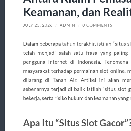
Keamanan, dan Real
JULY 25, 2026
/
ADMIN
/
0 COMMENTS
Dalam beberapa tahun terakhir, istilah “situs sl
telah menjadi salah satu frasa yang paling 
pengguna internet di Indonesia
. Fenomena 
masyarakat terhadap permainan slot online, me
dilarang di Tanah Air
. Artikel ini akan m
sebenarnya terjadi di balik istilah “situs slo
bekerja, serta risiko hukum dan keamanan yang
Apa Itu “Situs Slot Gacor”