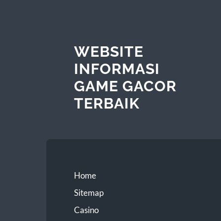
WEBSITE
INFORMASI
GAME GACOR
TERBAIK
Home
Sitemap
Casino