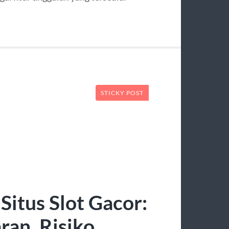
STICKY POST
itus Slot Gacor:
ran, Risiko