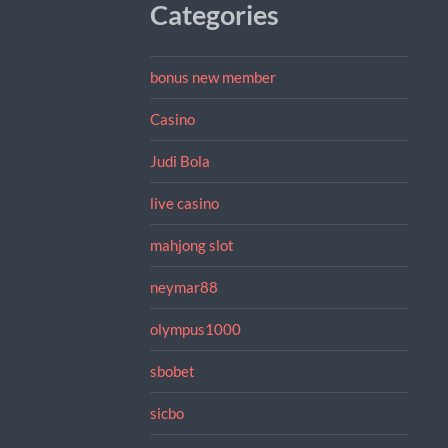
Categories
bonus new member
Casino
Judi Bola
live casino
mahjong slot
neymar88
olympus1000
sbobet
sicbo