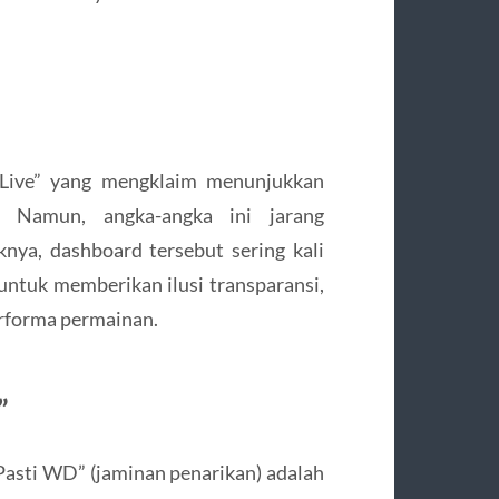
Live” yang mengklaim menunjukkan
. Namun, angka-angka ini jarang
knya, dashboard tersebut sering kali
 untuk memberikan ilusi transparansi,
erforma permainan
.
”
 “Pasti WD” (jaminan penarikan) adalah