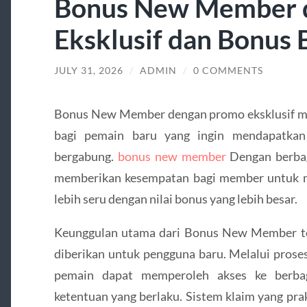
Bonus New Member 
Eksklusif dan Bonus 
JULY 31, 2026
/
ADMIN
/
0 COMMENTS
Bonus New Member dengan promo eksklusif me
bagi pemain baru yang ingin mendapatkan
bergabung.
bonus new member
Dengan berbaga
memberikan kesempatan bagi member untuk 
lebih seru dengan nilai bonus yang lebih besar.
Keunggulan utama dari Bonus New Member te
diberikan untuk pengguna baru. Melalui prose
pemain dapat memperoleh akses ke berba
ketentuan yang berlaku. Sistem klaim yang pr