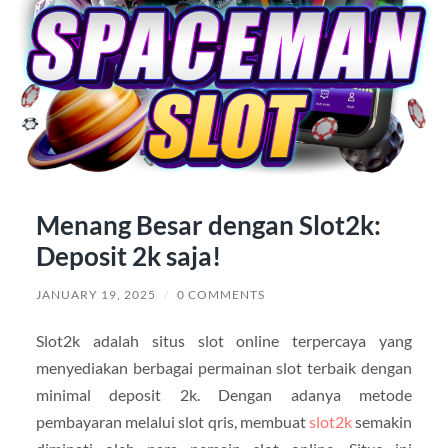
Menang Besar dengan Slot2k:
Deposit 2k saja!
JANUARY 19, 2025
/
0 COMMENTS
Slot2k adalah situs slot online terpercaya yang
menyediakan berbagai permainan slot terbaik dengan
minimal deposit 2k. Dengan adanya metode
pembayaran melalui slot qris, membuat
slot2k
semakin