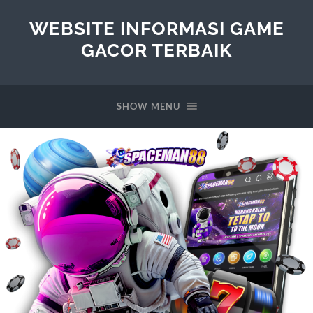
WEBSITE INFORMASI GAME
GACOR TERBAIK
SHOW MENU