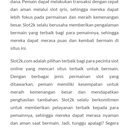
dana. Pemain dapat melakukan transaksi dengan cepat
dan aman melalui slot qris, sehingga mereka dapat
lebih fokus pada permainan dan meraih kemenangan
besar. Slot2k selalu berusaha memberikan pengalaman
bermain yang terbaik bagi para pemainnya, sehingga
mereka dapat merasa puas dan kembali bermain di
situs ini.
Slot2k.com adalah pilihan terbaik bagi para pecinta slot
online yang mencari situs terbaik untuk bermain.
Dengan berbagai jenis permainan slot yang
ditawarkan, pemain memiliki kesempatan untuk
meraih kemenangan besar dan mendapatkan
penghasilan tambahan. Slot2k selalu berkomitmen
untuk memberikan pelayanan terbaik kepada para
pemainnya, sehingga mereka dapat merasa nyaman
dan aman saat bermain. Jadi, tunggu apalagi? Segera