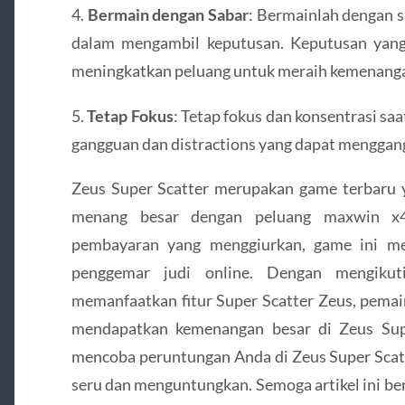
4.
Bermain dengan Sabar
: Bermainlah dengan s
dalam mengambil keputusan. Keputusan yang
meningkatkan peluang untuk meraih kemenang
5.
Tetap Fokus
: Tetap fokus dan konsentrasi sa
gangguan dan distractions yang dapat menggan
Zeus Super Scatter merupakan game terbaru
menang besar dengan peluang maxwin x49
pembayaran yang menggiurkan, game ini men
penggemar judi online. Dengan mengikut
memanfaatkan fitur Super Scatter Zeus, pema
mendapatkan kemenangan besar di Zeus Supe
mencoba peruntungan Anda di Zeus Super Scatt
seru dan menguntungkan. Semoga artikel ini 