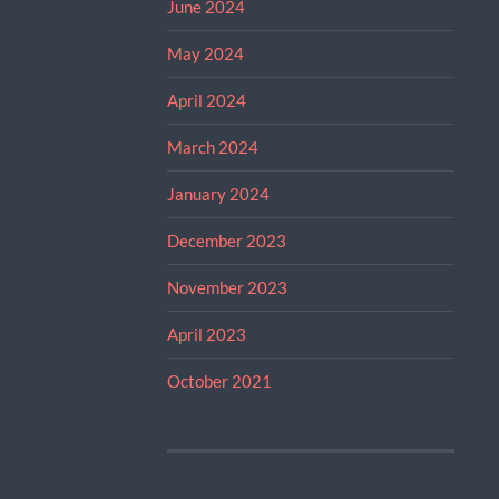
June 2024
May 2024
April 2024
March 2024
January 2024
December 2023
November 2023
April 2023
October 2021