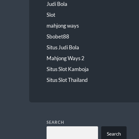
Judi Bola
Slot
mahjong ways
Sbobet88
Situs Judi Bola
Mahjong Ways 2
Situs Slot Kamboja
Situs Slot Thailand
SEARCH
Search