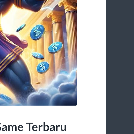
 Game Terbaru