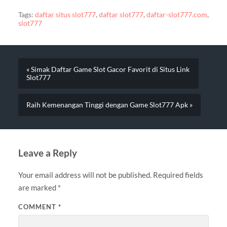
Tags:
daftar situs slot777
,
daftar slot777
,
daftar-slot777.com
,
slot777
« Simak Daftar Game Slot Gacor Favorit di Situs Link
Slot777
Raih Kemenangan Tinggi dengan Game Slot777 Apk »
Leave a Reply
Your email address will not be published.
Required fields
are marked
*
COMMENT
*