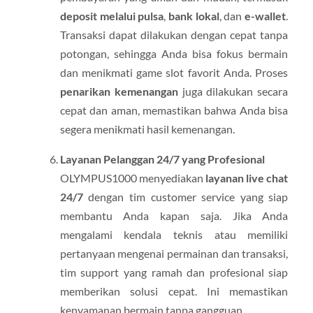
deposit melalui pulsa
,
bank lokal
, dan
e-wallet
.
Transaksi dapat dilakukan dengan cepat tanpa
potongan, sehingga Anda bisa fokus bermain
dan menikmati game slot favorit Anda. Proses
penarikan kemenangan
juga dilakukan secara
cepat dan aman, memastikan bahwa Anda bisa
segera menikmati hasil kemenangan.
Layanan Pelanggan 24/7 yang Profesional
OLYMPUS1000 menyediakan
layanan live chat
24/7
dengan tim customer service yang siap
membantu Anda kapan saja. Jika Anda
mengalami kendala teknis atau memiliki
pertanyaan mengenai permainan dan transaksi,
tim support yang ramah dan profesional siap
memberikan solusi cepat. Ini memastikan
kenyamanan bermain tanpa gangguan.