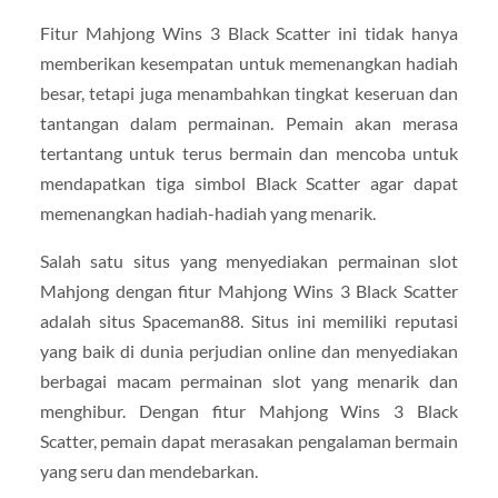
Fitur Mahjong Wins 3 Black Scatter ini tidak hanya
memberikan kesempatan untuk memenangkan hadiah
besar, tetapi juga menambahkan tingkat keseruan dan
tantangan dalam permainan. Pemain akan merasa
tertantang untuk terus bermain dan mencoba untuk
mendapatkan tiga simbol Black Scatter agar dapat
memenangkan hadiah-hadiah yang menarik.
Salah satu situs yang menyediakan permainan slot
Mahjong dengan fitur Mahjong Wins 3 Black Scatter
adalah situs Spaceman88. Situs ini memiliki reputasi
yang baik di dunia perjudian online dan menyediakan
berbagai macam permainan slot yang menarik dan
menghibur. Dengan fitur Mahjong Wins 3 Black
Scatter, pemain dapat merasakan pengalaman bermain
yang seru dan mendebarkan.