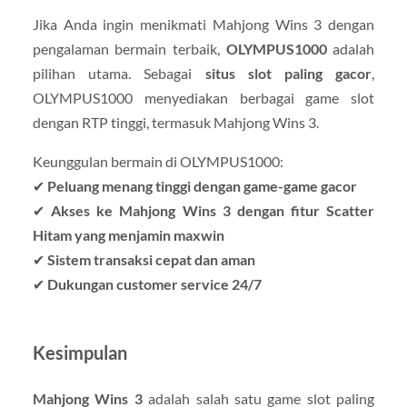
Jika Anda ingin menikmati Mahjong Wins 3 dengan
pengalaman bermain terbaik,
OLYMPUS1000
adalah
pilihan utama. Sebagai
situs slot paling gacor
,
OLYMPUS1000 menyediakan berbagai game slot
dengan RTP tinggi, termasuk Mahjong Wins 3.
Keunggulan bermain di OLYMPUS1000:
✔
Peluang menang tinggi dengan game-game gacor
✔
Akses ke Mahjong Wins 3 dengan fitur Scatter
Hitam yang menjamin maxwin
✔
Sistem transaksi cepat dan aman
✔
Dukungan customer service 24/7
Kesimpulan
Mahjong Wins 3
adalah salah satu game slot paling