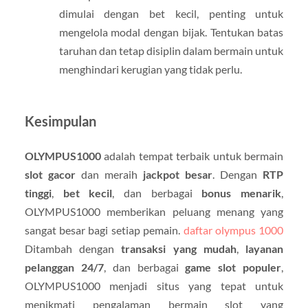
dimulai dengan bet kecil, penting untuk
mengelola modal dengan bijak. Tentukan batas
taruhan dan tetap disiplin dalam bermain untuk
menghindari kerugian yang tidak perlu.
Kesimpulan
OLYMPUS1000
adalah tempat terbaik untuk bermain
slot gacor
dan meraih
jackpot besar
. Dengan
RTP
tinggi
,
bet kecil
, dan berbagai
bonus menarik
,
OLYMPUS1000 memberikan peluang menang yang
sangat besar bagi setiap pemain.
daftar olympus 1000
Ditambah dengan
transaksi yang mudah
,
layanan
pelanggan 24/7
, dan berbagai
game slot populer
,
OLYMPUS1000 menjadi situs yang tepat untuk
menikmati pengalaman bermain slot yang