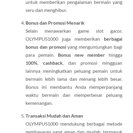
untuk memberikan pengalaman bermain yang
seru dan menghibur.
Bonus dan Promosi Menarik
Selain menawarkan game slot gacor,
OLYMPUS1000 juga memberikan
berbagai
bonus dan promosi
yang menguntungkan bagi
para pemain.
Bonus new member
hingga
100%
,
cashback
, dan promosi mingguan
lainnya meningkatkan peluang pemain untuk
bermain lebih lama dan menang lebih besar.
Bonus ini membantu Anda memperpanjang
waktu bermain dan memperbesar peluang
kemenangan.
Transaksi Mudah dan Aman
OLYMPUS1000 mendukung berbagai metode
pembayaran yang aman dan mudah, termasuk