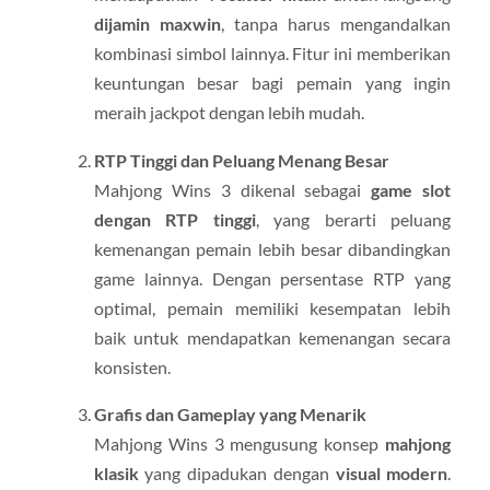
dijamin maxwin
, tanpa harus mengandalkan
kombinasi simbol lainnya. Fitur ini memberikan
keuntungan besar bagi pemain yang ingin
meraih jackpot dengan lebih mudah.
RTP Tinggi dan Peluang Menang Besar
Mahjong Wins 3 dikenal sebagai
game slot
dengan RTP tinggi
, yang berarti peluang
kemenangan pemain lebih besar dibandingkan
game lainnya. Dengan persentase RTP yang
optimal, pemain memiliki kesempatan lebih
baik untuk mendapatkan kemenangan secara
konsisten.
Grafis dan Gameplay yang Menarik
Mahjong Wins 3 mengusung konsep
mahjong
klasik
yang dipadukan dengan
visual modern
.