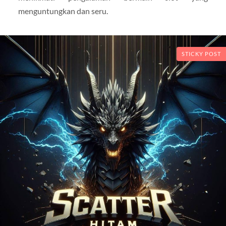
menguntungkan dan seru.
STICKY POST