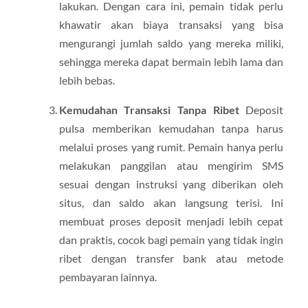
lakukan. Dengan cara ini, pemain tidak perlu
khawatir akan biaya transaksi yang bisa
mengurangi jumlah saldo yang mereka miliki,
sehingga mereka dapat bermain lebih lama dan
lebih bebas.
Kemudahan Transaksi Tanpa Ribet
Deposit
pulsa memberikan kemudahan tanpa harus
melalui proses yang rumit. Pemain hanya perlu
melakukan panggilan atau mengirim SMS
sesuai dengan instruksi yang diberikan oleh
situs, dan saldo akan langsung terisi. Ini
membuat proses deposit menjadi lebih cepat
dan praktis, cocok bagi pemain yang tidak ingin
ribet dengan transfer bank atau metode
pembayaran lainnya.