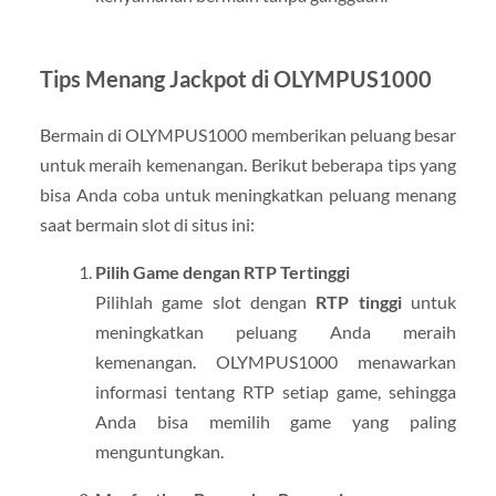
Tips Menang Jackpot di OLYMPUS1000
Bermain di OLYMPUS1000 memberikan peluang besar
untuk meraih kemenangan. Berikut beberapa tips yang
bisa Anda coba untuk meningkatkan peluang menang
saat bermain slot di situs ini:
Pilih Game dengan RTP Tertinggi
Pilihlah game slot dengan
RTP tinggi
untuk
meningkatkan peluang Anda meraih
kemenangan. OLYMPUS1000 menawarkan
informasi tentang RTP setiap game, sehingga
Anda bisa memilih game yang paling
menguntungkan.