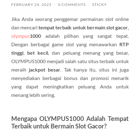
FEBRUARY 24, 2025
/
0 COMMENTS
/
STICKY
Jika Anda seorang penggemar permainan slot online
dan mencari
tempat terbaik untuk bermain slot gacor
,
olympus
1000
adalah pilihan yang sangat tepat.
Dengan berbagai game slot yang menawarkan
RTP
tinggi
,
bet kecil
, dan peluang menang yang besar,
OLYMPUS1000 menjadi salah satu situs terbaik untuk
meraih
jackpot besar
. Tak hanya itu, situs ini juga
menyediakan berbagai bonus dan promosi menarik
yang dapat meningkatkan peluang Anda untuk
menang lebih sering.
Mengapa OLYMPUS1000 Adalah Tempat
Terbaik untuk Bermain Slot Gacor?