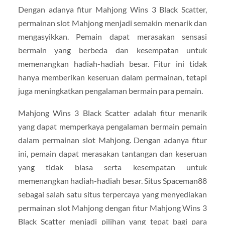
Dengan adanya fitur Mahjong Wins 3 Black Scatter,
permainan slot Mahjong menjadi semakin menarik dan
mengasyikkan. Pemain dapat merasakan sensasi
bermain yang berbeda dan kesempatan untuk
memenangkan hadiah-hadiah besar. Fitur ini tidak
hanya memberikan keseruan dalam permainan, tetapi
juga meningkatkan pengalaman bermain para pemain.
Mahjong Wins 3 Black Scatter adalah fitur menarik
yang dapat memperkaya pengalaman bermain pemain
dalam permainan slot Mahjong. Dengan adanya fitur
ini, pemain dapat merasakan tantangan dan keseruan
yang tidak biasa serta kesempatan untuk
memenangkan hadiah-hadiah besar. Situs Spaceman88
sebagai salah satu situs terpercaya yang menyediakan
permainan slot Mahjong dengan fitur Mahjong Wins 3
Black Scatter menjadi pilihan yang tepat bagi para