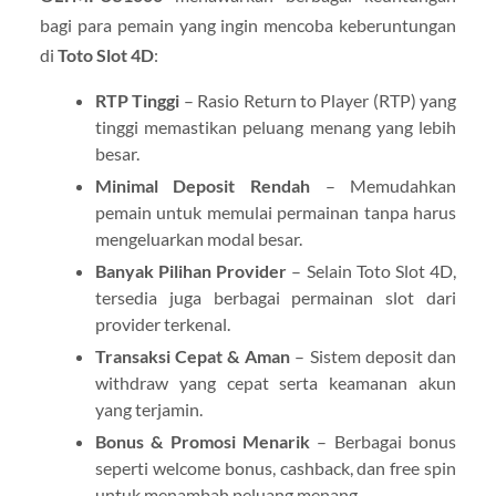
bagi para pemain yang ingin mencoba keberuntungan
di
Toto Slot 4D
:
RTP Tinggi
– Rasio Return to Player (RTP) yang
tinggi memastikan peluang menang yang lebih
besar.
Minimal Deposit Rendah
– Memudahkan
pemain untuk memulai permainan tanpa harus
mengeluarkan modal besar.
Banyak Pilihan Provider
– Selain Toto Slot 4D,
tersedia juga berbagai permainan slot dari
provider terkenal.
Transaksi Cepat & Aman
– Sistem deposit dan
withdraw yang cepat serta keamanan akun
yang terjamin.
Bonus & Promosi Menarik
– Berbagai bonus
seperti welcome bonus, cashback, dan free spin
untuk menambah peluang menang.