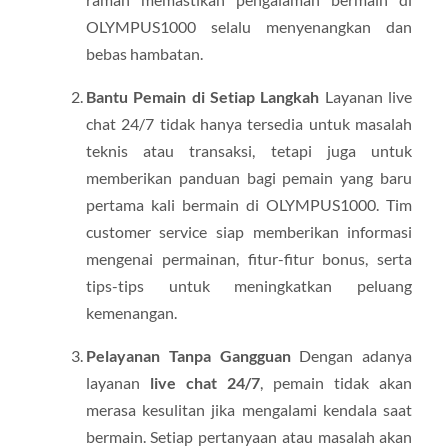
OLYMPUS1000 selalu menyenangkan dan
bebas hambatan.
Bantu Pemain di Setiap Langkah
Layanan live
chat 24/7 tidak hanya tersedia untuk masalah
teknis atau transaksi, tetapi juga untuk
memberikan panduan bagi pemain yang baru
pertama kali bermain di OLYMPUS1000. Tim
customer service siap memberikan informasi
mengenai permainan, fitur-fitur bonus, serta
tips-tips untuk meningkatkan peluang
kemenangan.
Pelayanan Tanpa Gangguan
Dengan adanya
layanan
live chat 24/7
, pemain tidak akan
merasa kesulitan jika mengalami kendala saat
bermain. Setiap pertanyaan atau masalah akan