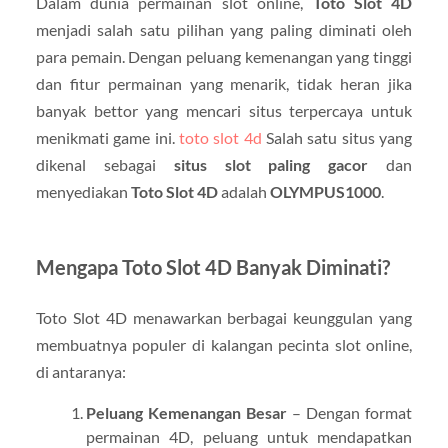
Dalam dunia permainan slot online,
Toto Slot 4D
menjadi salah satu pilihan yang paling diminati oleh
para pemain. Dengan peluang kemenangan yang tinggi
dan fitur permainan yang menarik, tidak heran jika
banyak bettor yang mencari situs terpercaya untuk
menikmati game ini.
toto slot 4d
Salah satu situs yang
dikenal sebagai
situs slot paling gacor
dan
menyediakan
Toto Slot 4D
adalah
OLYMPUS1000
.
Mengapa Toto Slot 4D Banyak Diminati?
Toto Slot 4D menawarkan berbagai keunggulan yang
membuatnya populer di kalangan pecinta slot online,
di antaranya:
Peluang Kemenangan Besar
– Dengan format
permainan 4D, peluang untuk mendapatkan