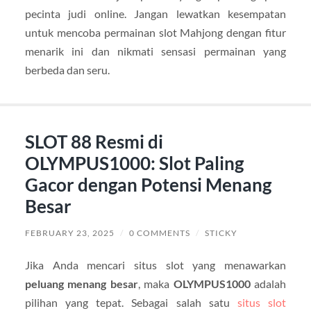
pecinta judi online. Jangan lewatkan kesempatan
untuk mencoba permainan slot Mahjong dengan fitur
menarik ini dan nikmati sensasi permainan yang
berbeda dan seru.
SLOT 88 Resmi di
OLYMPUS1000: Slot Paling
Gacor dengan Potensi Menang
Besar
FEBRUARY 23, 2025
/
0 COMMENTS
/
STICKY
Jika Anda mencari situs slot yang menawarkan
peluang menang besar
, maka
OLYMPUS1000
adalah
pilihan yang tepat. Sebagai salah satu
situs slot