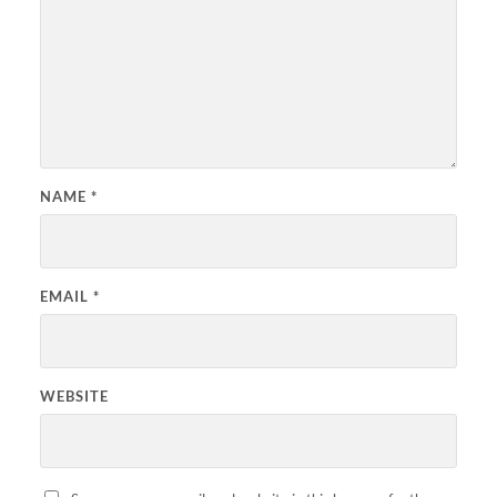
NAME
*
EMAIL
*
WEBSITE