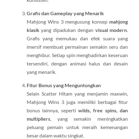
Grafis dan Gameplay yang Menarik
Mahjong Wins 3 mengusung konsep
mahjong
klasik
yang dipadukan dengan
visual modern
.
Grafis yang memukau dan efek suara yang
imersif membuat permainan semakin seru dan
menghibur. Setiap spin menghadirkan keseruan
tersendiri, dengan animasi halus dan desain
yang menarik.
Fitur Bonus yang Menguntungkan
Selain Scatter Hitam yang menjamin maxwin,
Mahjong Wins 3 juga memiliki berbagai fitur
bonus lainnya, seperti
wilds, free spins, dan
multipliers
, yang semakin meningkatkan
peluang pemain untuk meraih kemenangan
besar dalam waktu singkat.