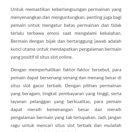
Untuk memastikan keberlangsungan permainan yang
menyenangkan dan menguntungkan, penting juga bagi
pemain untuk mengatur batas permainan dan tidak
terlalu terbawa emosi saat mengalami kekalahan.
Bermain dengan bijak dan bertanggung jawab adalah
kunci utama untuk mendapatkan pengalaman bermain
yang positif di situs slot online.
Dengan memperhatikan faktor-faktor tersebut, para
pemain dapat bersenang-senang dan menang besar di
situs slot gacor terbaik. Dengan pilihan permainan
yang beragam, tingkat pembayaran yang tinggi, serta
layanan pelanggan yang berkualitas, para pemain
dapat meraih kemenangan besar dan meraih
pengalaman bermain yang tak terlupakan. Jadi, jangan
ragu untuk mencari situs slot terbaik dan mulailah