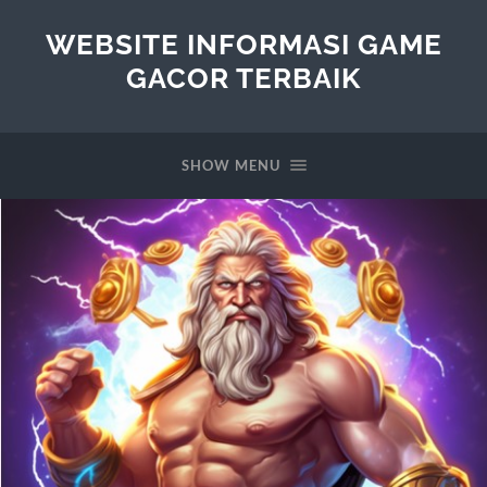
WEBSITE INFORMASI GAME
GACOR TERBAIK
SHOW MENU