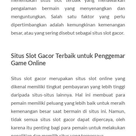
pengalaman bermain yang menyenangkan dan
menguntungkan. Salah satu faktor yang perlu
dipertimbangkan adalah kemungkinan kemenangan
besar, atau yang sering disebut sebagai situs slot gacor.
Situs Slot Gacor Terbaik untuk Penggemar
Game Online
Situs slot gacor merupakan situs slot online yang
dikenal memiliki tingkat pembayaran yang lebih tinggi
daripada situs-situs lainnya. Hal ini membuat para
pemain memiliki peluang yang lebih baik untuk meraih
kemenangan besar saat bermain di situs ini. Namun,
tidak semua situs slot gacor dapat dipercaya, oleh
karena itu penting bagi para pemain untuk melakukan
penelitian dan memilih situs yang terpercaya.