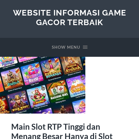
WEBSITE INFORMASI GAME
GACOR TERBAIK
SHOW MENU
Main Slot RTP Tinggi dan
Menang Besar Hanya di Slot