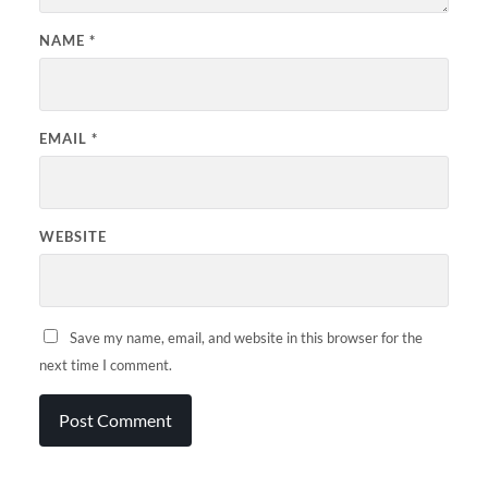
NAME
*
EMAIL
*
WEBSITE
Save my name, email, and website in this browser for the
next time I comment.