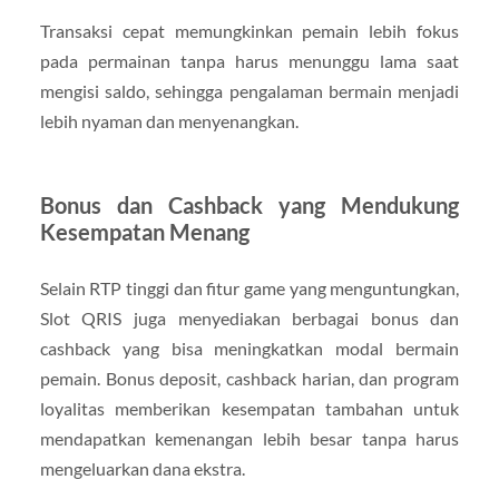
Transaksi cepat memungkinkan pemain lebih fokus
pada permainan tanpa harus menunggu lama saat
mengisi saldo, sehingga pengalaman bermain menjadi
lebih nyaman dan menyenangkan.
Bonus dan Cashback yang Mendukung
Kesempatan Menang
Selain RTP tinggi dan fitur game yang menguntungkan,
Slot QRIS juga menyediakan berbagai bonus dan
cashback yang bisa meningkatkan modal bermain
pemain. Bonus deposit, cashback harian, dan program
loyalitas memberikan kesempatan tambahan untuk
mendapatkan kemenangan lebih besar tanpa harus
mengeluarkan dana ekstra.