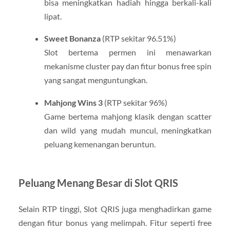
bisa meningkatkan hadiah hingga berkali-kali
lipat.
Sweet Bonanza
(RTP sekitar 96.51%)
Slot bertema permen ini menawarkan
mekanisme cluster pay dan fitur bonus free spin
yang sangat menguntungkan.
Mahjong Wins 3
(RTP sekitar 96%)
Game bertema mahjong klasik dengan scatter
dan wild yang mudah muncul, meningkatkan
peluang kemenangan beruntun.
Peluang Menang Besar di Slot QRIS
Selain RTP tinggi, Slot QRIS juga menghadirkan game
dengan fitur bonus yang melimpah. Fitur seperti free