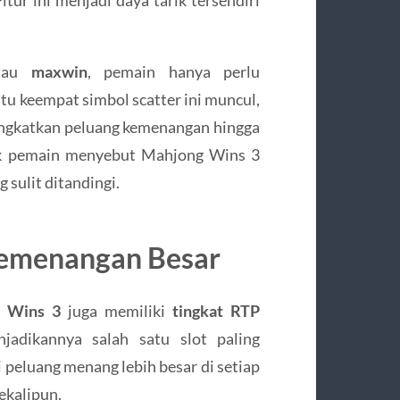
Fitur ini menjadi daya tarik tersendiri
atau
maxwin
, pemain hanya perlu
tu keempat simbol scatter ini muncul,
ingkatkan peluang kemenangan hingga
yak pemain menyebut Mahjong Wins 3
 sulit ditandingi.
Kemenangan Besar
 Wins 3
juga memiliki
tingkat RTP
jadikannya salah satu slot paling
 peluang menang lebih besar di setiap
ekalipun.