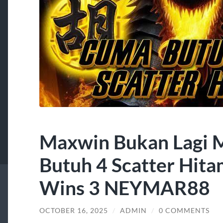
Maxwin Bukan Lagi 
Butuh 4 Scatter Hita
Wins 3 NEYMAR88
OCTOBER 16, 2025
/
ADMIN
/
0 COMMENTS