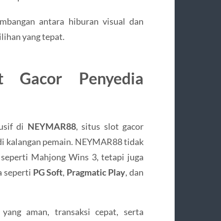
imbangan antara hiburan visual dan
lihan yang tepat.
t Gacor Penyedia
usif di
NEYMAR88
, situs slot gacor
k di kalangan pemain. NEYMAR88 tidak
eperti Mahjong Wins 3, tetapi juga
a seperti
PG Soft
,
Pragmatic Play
, dan
ang aman, transaksi cepat, serta