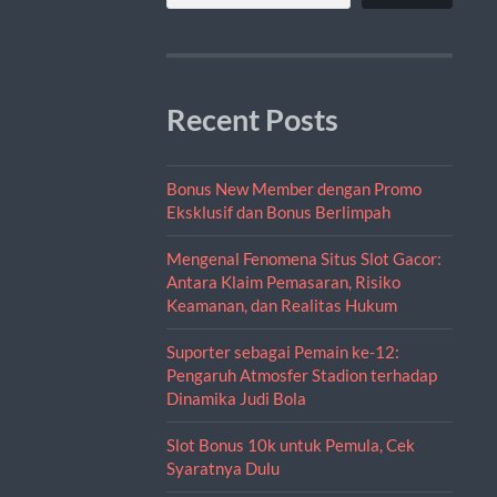
Recent Posts
Bonus New Member dengan Promo
Eksklusif dan Bonus Berlimpah
Mengenal Fenomena Situs Slot Gacor:
Antara Klaim Pemasaran, Risiko
Keamanan, dan Realitas Hukum
Suporter sebagai Pemain ke-12:
Pengaruh Atmosfer Stadion terhadap
Dinamika Judi Bola
Slot Bonus 10k untuk Pemula, Cek
Syaratnya Dulu