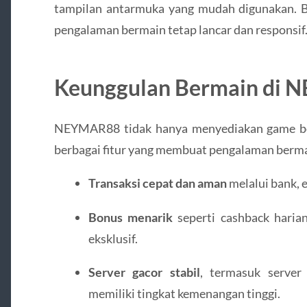
tampilan antarmuka yang mudah digunakan. 
pengalaman bermain tetap lancar dan responsif
Keunggulan Bermain di
NEYMAR88 tidak hanya menyediakan game ber
berbagai fitur yang membuat pengalaman bermai
Transaksi cepat dan aman
melalui bank, 
Bonus menarik
seperti cashback haria
eksklusif.
Server gacor stabil
, termasuk server
memiliki tingkat kemenangan tinggi.