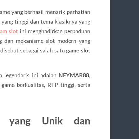
game yang berhasil menarik perhatian
yang tinggi dan tema klasiknya yang
tam slot
ini menghadirkan perpaduan
ng dan mekanisme slot modern yang
disebut sebagai salah satu
game slot
n legendaris ini adalah
NEYMAR88
,
 game berkualitas, RTP tinggi, serta
k yang Unik dan