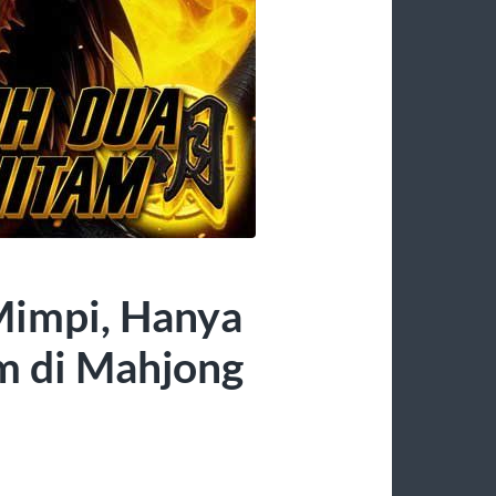
Mimpi, Hanya
m di Mahjong