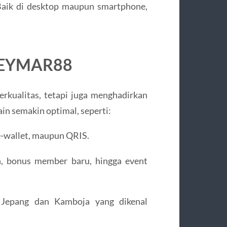
Baik di desktop maupun smartphone,
.
 NEYMAR88
kualitas, tetapi juga menghadirkan
n semakin optimal, seperti:
e-wallet, maupun QRIS.
n, bonus member baru, hingga event
 Jepang dan Kamboja yang dikenal