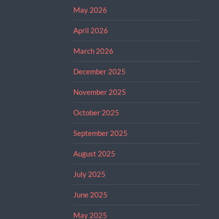
May 2026
April 2026
March 2026
December 2025
November 2025
October 2025
September 2025
August 2025
July 2025
June 2025
May 2025