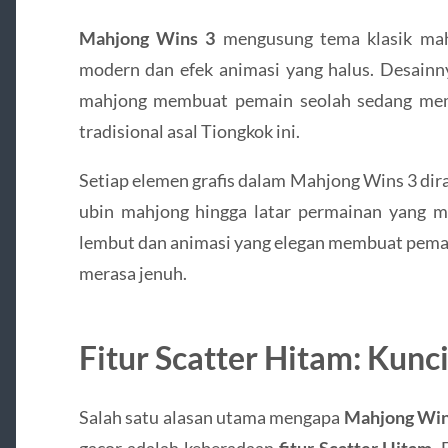
Mahjong Wins 3
mengusung tema klasik mah
modern dan efek animasi yang halus. Desainny
mahjong membuat pemain seolah sedang mema
tradisional asal Tiongkok ini.
Setiap elemen grafis dalam Mahjong Wins 3 dira
ubin mahjong hingga latar permainan yang 
lembut dan animasi yang elegan membuat pema
merasa jenuh.
Fitur Scatter Hitam: Kun
Salah satu alasan utama mengapa
Mahjong Win