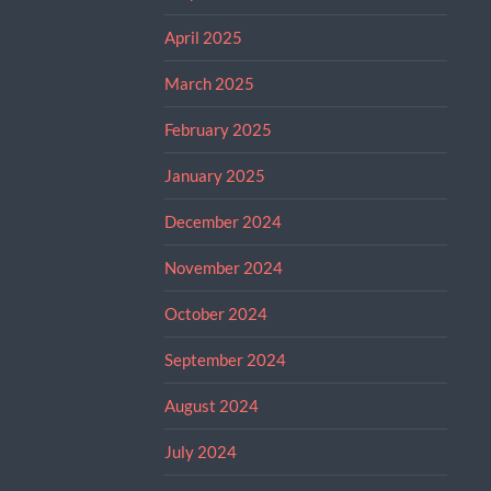
April 2025
March 2025
February 2025
January 2025
December 2024
November 2024
October 2024
September 2024
August 2024
July 2024