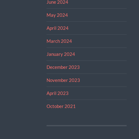
June 2024
May 2024
April 2024
March 2024
January 2024
December 2023
November 2023
April 2023
October 2021