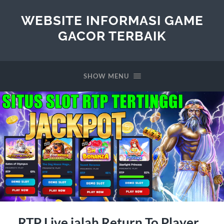
WEBSITE INFORMASI GAME
GACOR TERBAIK
SHOW MENU
RTP Live ialah Return To Player