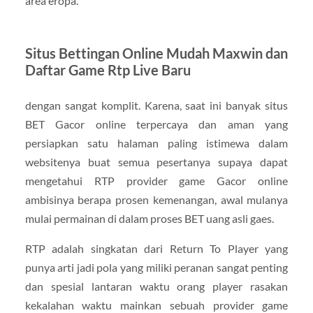
area eropa.
Situs Bettingan Online Mudah Maxwin dan
Daftar Game Rtp Live Baru
dengan sangat komplit. Karena, saat ini banyak situs
BET Gacor online terpercaya dan aman yang
persiapkan satu halaman paling istimewa dalam
websitenya buat semua pesertanya supaya dapat
mengetahui RTP provider game Gacor online
ambisinya berapa prosen kemenangan, awal mulanya
mulai permainan di dalam proses BET uang asli gaes.
RTP adalah singkatan dari Return To Player yang
punya arti jadi pola yang miliki peranan sangat penting
dan spesial lantaran waktu orang player rasakan
kekalahan waktu mainkan sebuah provider game