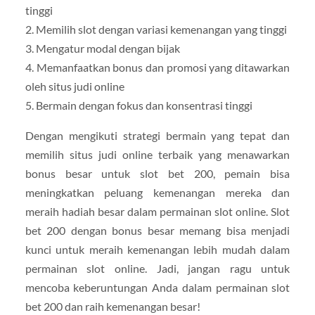
tinggi
2. Memilih slot dengan variasi kemenangan yang tinggi
3. Mengatur modal dengan bijak
4. Memanfaatkan bonus dan promosi yang ditawarkan
oleh situs judi online
5. Bermain dengan fokus dan konsentrasi tinggi
Dengan mengikuti strategi bermain yang tepat dan
memilih situs judi online terbaik yang menawarkan
bonus besar untuk slot bet 200, pemain bisa
meningkatkan peluang kemenangan mereka dan
meraih hadiah besar dalam permainan slot online. Slot
bet 200 dengan bonus besar memang bisa menjadi
kunci untuk meraih kemenangan lebih mudah dalam
permainan slot online. Jadi, jangan ragu untuk
mencoba keberuntungan Anda dalam permainan slot
bet 200 dan raih kemenangan besar!