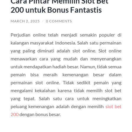
Cara Pintar Memilih Slot Bet
200 untuk Bonus Fantastis
MARCH 2, 2025
/
0 COMMENTS
Perjudian online telah menjadi semakin populer di
kalangan masyarakat Indonesia. Salah satu permainan
yang paling diminati adalah slot online. Slot online
menawarkan cara yang mudah dan menyenangkan
untuk mendapatkan hadiah besar. Namun, tidak semua
pemain bisa meraih kemenangan besar dalam
permainan slot online. Tidak sedikit pemain yang
mengalami kekalahan karena tidak memilih slot bet
yang tepat. Salah satu cara untuk meningkatkan
peluang kemenangan adalah dengan memilih
slot bet
200
dengan bonus besar.