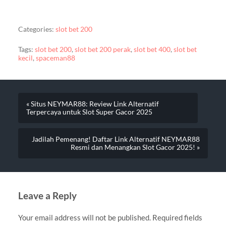
Categories:
slot bet 200
Tags:
slot bet 200
,
slot bet 200 perak
,
slot bet 400
,
slot bet
kecil
,
spaceman88
« Situs NEYMAR88: Review Link Alternatif
Terpercaya untuk Slot Super Gacor 2025
Jadilah Pemenang! Daftar Link Alternatif NEYMAR88
Resmi dan Menangkan Slot Gacor 2025! »
Leave a Reply
Your email address will not be published.
Required fields