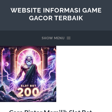
WEBSITE INFORMASI GAME
GACOR TERBAIK
SHOW MENU