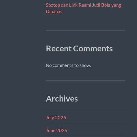
Sbotop dan Link Resmi Judi Bola yang
Dibahas
Recent Comments
No comments to show.
Archives
July 2026
June 2026