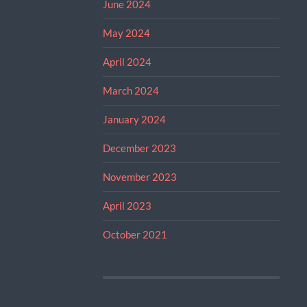
June 2024
May 2024
April 2024
March 2024
January 2024
December 2023
November 2023
April 2023
October 2021