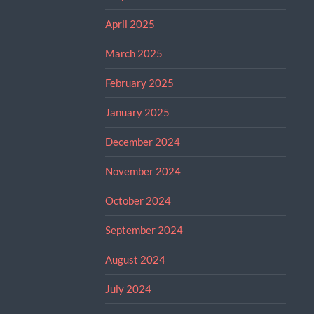
April 2025
March 2025
February 2025
January 2025
December 2024
November 2024
October 2024
September 2024
August 2024
July 2024