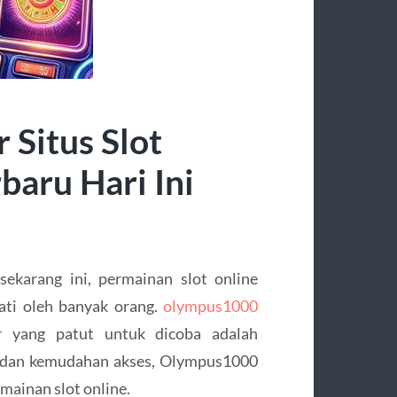
Situs Slot
baru Hari Ini
sekarang ini, permainan slot online
ati oleh banyak orang.
olympus1000
or yang patut untuk dicoba adalah
k dan kemudahan akses, Olympus1000
rmainan slot online.