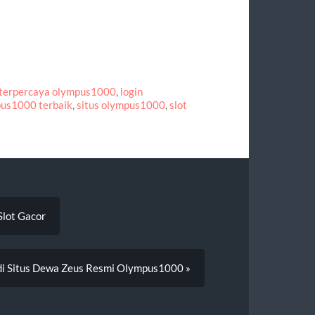
 terpercaya olympus1000
,
login
us1000 terbaik
,
situs olympus1000
,
slot
Slot Gacor
di Situs Dewa Zeus Resmi Olympus1000 »