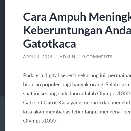
Cara Ampuh Mening
Keberuntungan Anda 
Gatotkaca
APRIL 9, 2024
/
ADMIN
/
0 COMMENTS
Pada era digital seperti sekarang ini, permaina
hiburan populer bagi banyak orang. Salah satu 
saat ini sedang naik daun adalah Olympus1000.
Gates of Gatot Kaca yang menarik dan menghibur
kita akan membahas lebih lanjut mengenai pen
Olympus1000.