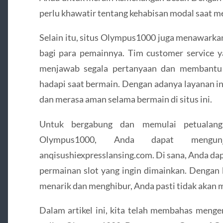
perlu khawatir tentang kehabisan modal saat m
Selain itu, situs Olympus1000 juga menawarka
bagi para pemainnya. Tim customer service
menjawab segala pertanyaan dan membantu
hadapi saat bermain. Dengan adanya layanan i
dan merasa aman selama bermain di situs ini.
Untuk bergabung dan memulai petualanga
Olympus1000, Anda dapat mengun
anqisushiexpresslansing.com. Di sana, Anda da
permainan slot yang ingin dimainkan. Dengan 
menarik dan menghibur, Anda pasti tidak akan me
Dalam artikel ini, kita telah membahas menge