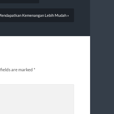
a Mendapatkan Kemenangan Lebih Mudah »
fields are marked
*