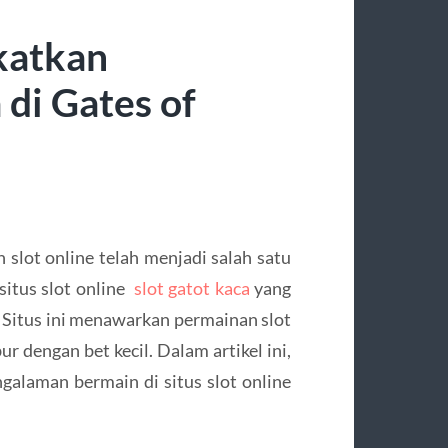
katkan
di Gates of
n slot online telah menjadi salah satu
situs slot online
slot gatot kaca
yang
 Situs ini menawarkan permainan slot
 dengan bet kecil. Dalam artikel ini,
galaman bermain di situs slot online