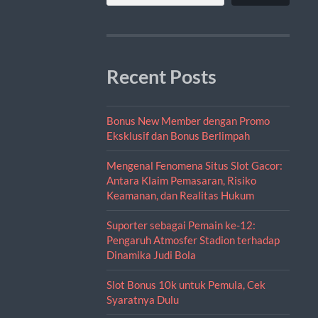
Recent Posts
Bonus New Member dengan Promo
Eksklusif dan Bonus Berlimpah
Mengenal Fenomena Situs Slot Gacor:
Antara Klaim Pemasaran, Risiko
Keamanan, dan Realitas Hukum
Suporter sebagai Pemain ke-12:
Pengaruh Atmosfer Stadion terhadap
Dinamika Judi Bola
Slot Bonus 10k untuk Pemula, Cek
Syaratnya Dulu