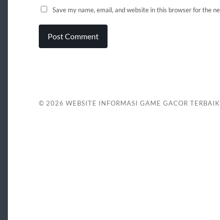
Save my name, email, and website in this browser for the n
© 2026
WEBSITE INFORMASI GAME GACOR TERBAIK