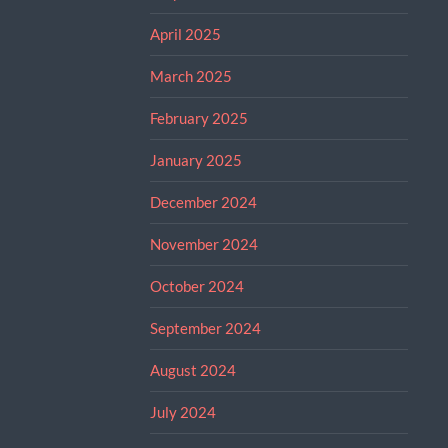
April 2025
March 2025
February 2025
January 2025
December 2024
November 2024
October 2024
September 2024
August 2024
July 2024