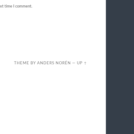
ext time I comment.
THEME BY
ANDERS NORÉN
—
UP ↑