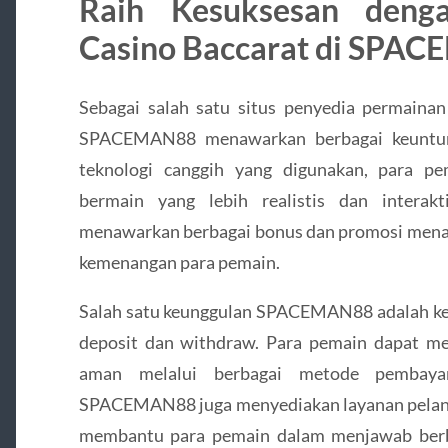
Raih Kesuksesan deng
Casino Baccarat di SPA
Sebagai salah satu situs penyedia permainan 
SPACEMAN88 menawarkan berbagai keuntun
teknologi canggih yang digunakan, para p
bermain yang lebih realistis dan interak
menawarkan berbagai bonus dan promosi menar
kemenangan para pemain.
Salah satu keunggulan SPACEMAN88 adalah k
deposit dan withdraw. Para pemain dapat me
aman melalui berbagai metode pembayara
SPACEMAN88 juga menyediakan layanan pelang
membantu para pemain dalam menjawab berb