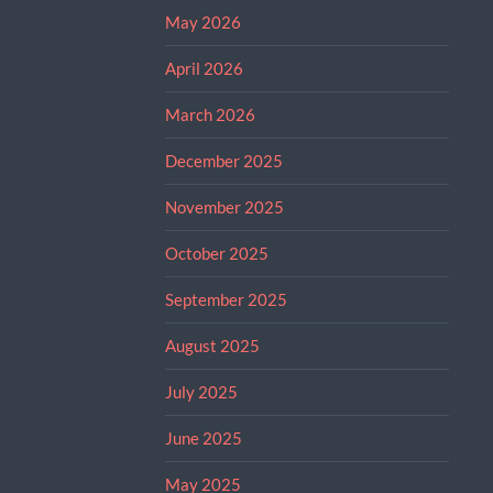
May 2026
April 2026
March 2026
December 2025
November 2025
October 2025
September 2025
August 2025
July 2025
June 2025
May 2025