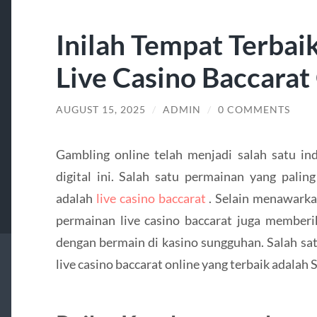
Inilah Tempat Terbai
Live Casino Baccarat
AUGUST 15, 2025
/
ADMIN
/
0 COMMENTS
Gambling online telah menjadi salah satu in
digital ini. Salah satu permainan yang palin
adalah
live casino baccarat
. Selain menawarka
permainan live casino baccarat juga member
dengan bermain di kasino sungguhan. Salah sa
live casino baccarat online yang terbaik adal