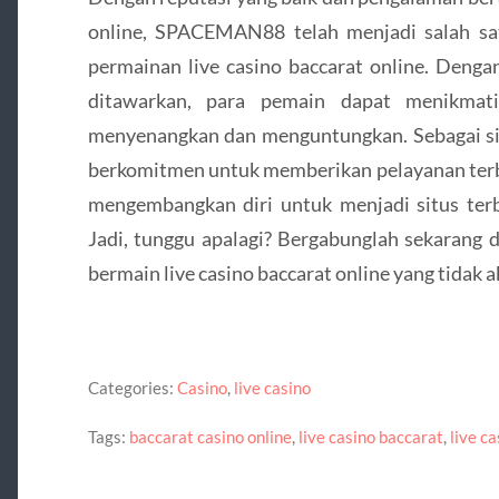
online, SPACEMAN88 telah menjadi salah sa
permainan live casino baccarat online. Denga
ditawarkan, para pemain dapat menikmat
menyenangkan dan menguntungkan. Sebagai s
berkomitmen untuk memberikan pelayanan terb
mengembangkan diri untuk menjadi situs terba
Jadi, tunggu apalagi? Bergabunglah sekarang
bermain live casino baccarat online yang tidak 
Categories:
Casino
,
live casino
Tags:
baccarat casino online
,
live casino baccarat
,
live ca