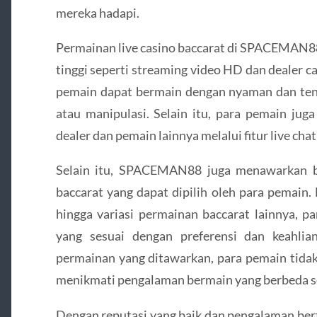
mereka hadapi.
Permainan live casino baccarat di SPACEMAN88 
tinggi seperti streaming video HD dan dealer can
pemain dapat bermain dengan nyaman dan ten
atau manipulasi. Selain itu, para pemain jug
dealer dan pemain lainnya melalui fitur live cha
Selain itu, SPACEMAN88 juga menawarkan be
baccarat yang dapat dipilih oleh para pemain.
hingga variasi permainan baccarat lainnya, 
yang sesuai dengan preferensi dan keahli
permainan yang ditawarkan, para pemain tidak
menikmati pengalaman bermain yang berbeda se
Dengan reputasi yang baik dan pengalaman ber