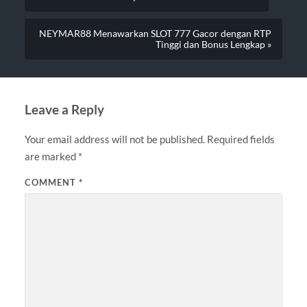
NEYMAR88 Menawarkan SLOT 777 Gacor dengan RTP
Tinggi dan Bonus Lengkap »
Leave a Reply
Your email address will not be published.
Required fields
are marked
*
COMMENT
*