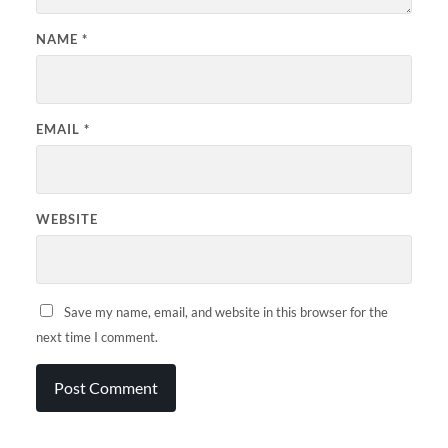
NAME
*
EMAIL
*
WEBSITE
Save my name, email, and website in this browser for the
next time I comment.