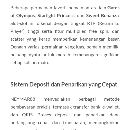
Beberapa permainan favorit pemain antara lain
Gates
of Olympus
,
Starlight Princess
, dan
Sweet Bonanza
.
Slot-slot ini dikenal dengan tingkat RTP (Return to
Player) tinggi serta fitur multiplier, free spin, dan
scatter yang kerap memberikan kemenangan besar.
Dengan variasi permainan yang luas, pemain memiliki
peluang nyata untuk meraih kemenangan signifikan
setiap kali bermain.
Sistem Deposit dan Penarikan yang Cepat
NEYMAR88 menyediakan berbagai metode
pembayaran praktis, termasuk transfer bank, e-wallet,
dan QRIS. Proses deposit dan penarikan dana
berlangsung cepat dan transparan, memungkinkan