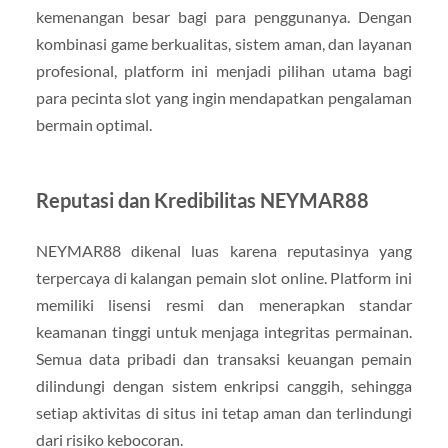
kemenangan besar bagi para penggunanya. Dengan
kombinasi game berkualitas, sistem aman, dan layanan
profesional, platform ini menjadi pilihan utama bagi
para pecinta slot yang ingin mendapatkan pengalaman
bermain optimal.
Reputasi dan Kredibilitas NEYMAR88
NEYMAR88 dikenal luas karena reputasinya yang
terpercaya di kalangan pemain slot online. Platform ini
memiliki lisensi resmi dan menerapkan standar
keamanan tinggi untuk menjaga integritas permainan.
Semua data pribadi dan transaksi keuangan pemain
dilindungi dengan sistem enkripsi canggih, sehingga
setiap aktivitas di situs ini tetap aman dan terlindungi
dari risiko kebocoran.