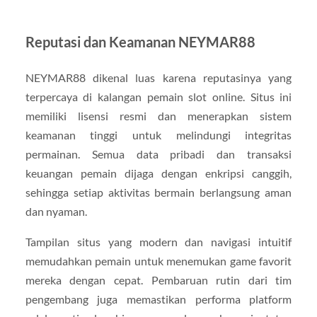
Reputasi dan Keamanan NEYMAR88
NEYMAR88 dikenal luas karena reputasinya yang
terpercaya di kalangan pemain slot online. Situs ini
memiliki lisensi resmi dan menerapkan sistem
keamanan tinggi untuk melindungi integritas
permainan. Semua data pribadi dan transaksi
keuangan pemain dijaga dengan enkripsi canggih,
sehingga setiap aktivitas bermain berlangsung aman
dan nyaman.
Tampilan situs yang modern dan navigasi intuitif
memudahkan pemain untuk menemukan game favorit
mereka dengan cepat. Pembaruan rutin dari tim
pengembang juga memastikan performa platform