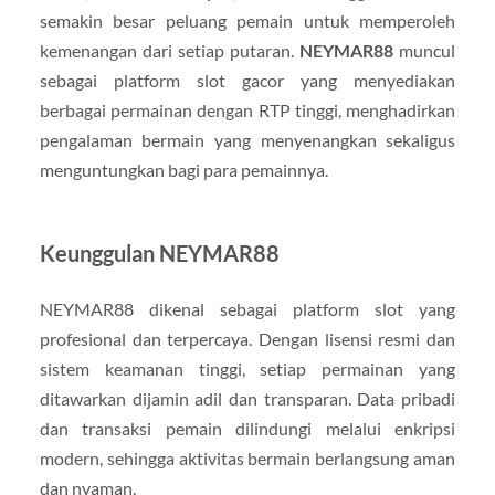
semakin besar peluang pemain untuk memperoleh
kemenangan dari setiap putaran.
NEYMAR88
muncul
sebagai platform slot gacor yang menyediakan
berbagai permainan dengan RTP tinggi, menghadirkan
pengalaman bermain yang menyenangkan sekaligus
menguntungkan bagi para pemainnya.
Keunggulan NEYMAR88
NEYMAR88 dikenal sebagai platform slot yang
profesional dan terpercaya. Dengan lisensi resmi dan
sistem keamanan tinggi, setiap permainan yang
ditawarkan dijamin adil dan transparan. Data pribadi
dan transaksi pemain dilindungi melalui enkripsi
modern, sehingga aktivitas bermain berlangsung aman
dan nyaman.