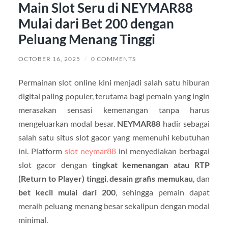
Main Slot Seru di NEYMAR88
Mulai dari Bet 200 dengan
Peluang Menang Tinggi
OCTOBER 16, 2025
/
0 COMMENTS
Permainan slot online kini menjadi salah satu hiburan
digital paling populer, terutama bagi pemain yang ingin
merasakan sensasi kemenangan tanpa harus
mengeluarkan modal besar.
NEYMAR88
hadir sebagai
salah satu situs slot gacor yang memenuhi kebutuhan
ini. Platform
slot neymar88
ini menyediakan berbagai
slot gacor dengan
tingkat kemenangan atau RTP
(Return to Player) tinggi
,
desain grafis memukau
, dan
bet kecil mulai dari 200
, sehingga pemain dapat
meraih peluang menang besar sekalipun dengan modal
minimal.