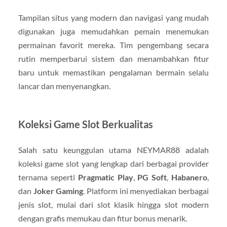
Tampilan situs yang modern dan navigasi yang mudah
digunakan juga memudahkan pemain menemukan
permainan favorit mereka. Tim pengembang secara
rutin memperbarui sistem dan menambahkan fitur
baru untuk memastikan pengalaman bermain selalu
lancar dan menyenangkan.
Koleksi Game Slot Berkualitas
Salah satu keunggulan utama NEYMAR88 adalah
koleksi game slot yang lengkap dari berbagai provider
ternama seperti
Pragmatic Play
,
PG Soft
,
Habanero
,
dan
Joker Gaming
. Platform ini menyediakan berbagai
jenis slot, mulai dari slot klasik hingga slot modern
dengan grafis memukau dan fitur bonus menarik.