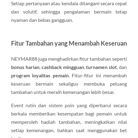
Setiap pertanyaan atau kendala ditangani secara cepat
dan solutif, sehingga pengalaman bermain tetap
nyaman dan bebas gangguan.
Fitur Tambahan yang Menambah Keseruan
NEYMAR88 juga menghadirkan fitur tambahan seperti
bonus harian
,
cashback mingguan
,
turnamen slot
, dan
program loyalitas pemain
. Fitur-fitur ini menambah
keseruan bermain sekaligus membuka peluang
tambahan untuk meraih kemenangan lebih besar.
Event rutin dan sistem poin yang diperbarui secara
berkala memberikan kesempatan bagi pemain untuk
memperoleh hadiah tambahan, meningkatkan nilai
setiap kemenangan, bahkan saat menggunakan bet