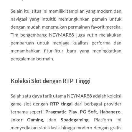
Selain itu, situs ini memiliki tampilan yang modern dan
navigasi yang intuitif, memungkinkan pemain untuk
dengan mudah menemukan permainan favorit mereka.
Tim pengembang NEYMAR88 juga rutin melakukan
pembaruan untuk menjaga kualitas performa dan
menambahkan fitur-fitur baru yang meningkatkan
pengalaman bermain.
Koleksi Slot dengan RTP Tinggi
Salah satu daya tarik utama NEYMAR88 adalah koleksi
game slot dengan
RTP tinggi
dari berbagai provider
ternama seperti
Pragmatic Play
,
PG Soft
,
Habanero
,
Joker Gaming
, dan
Spadegaming
. Platform ini
menyediakan slot klasik hingga modern dengan grafis