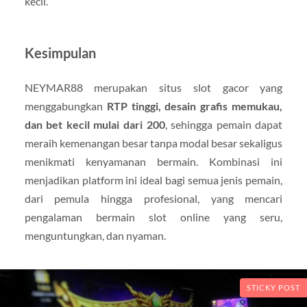
kecil.
Kesimpulan
NEYMAR88 merupakan situs slot gacor yang
menggabungkan
RTP tinggi, desain grafis memukau,
dan bet kecil mulai dari 200
, sehingga pemain dapat
meraih kemenangan besar tanpa modal besar sekaligus
menikmati kenyamanan bermain. Kombinasi ini
menjadikan platform ini ideal bagi semua jenis pemain,
dari pemula hingga profesional, yang mencari
pengalaman bermain slot online yang seru,
menguntungkan, dan nyaman.
STICKY POST