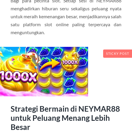
bagi para pecinta slot. Setiap sesi di NEYMAR88
menghadirkan hiburan seru sekaligus peluang nyata
untuk meraih kemenangan besar, menjadikannya salah
satu platform slot online paling terpercaya dan
menguntungkan.
STICKY POST
Strategi Bermain di NEYMAR88
untuk Peluang Menang Lebih
Besar