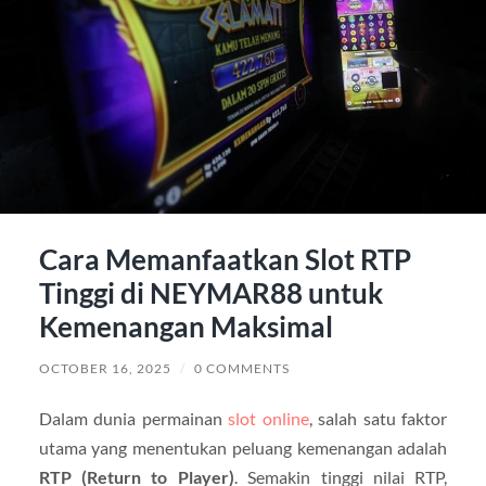
Cara Memanfaatkan Slot RTP
Tinggi di NEYMAR88 untuk
Kemenangan Maksimal
OCTOBER 16, 2025
/
0 COMMENTS
Dalam dunia permainan
slot online
, salah satu faktor
utama yang menentukan peluang kemenangan adalah
RTP (Return to Player)
. Semakin tinggi nilai RTP,