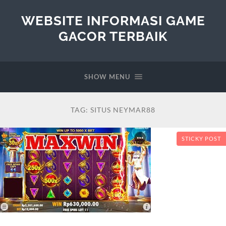
WEBSITE INFORMASI GAME
GACOR TERBAIK
SHOW MENU
TAG:
SITUS NEYMAR88
STICKY POST