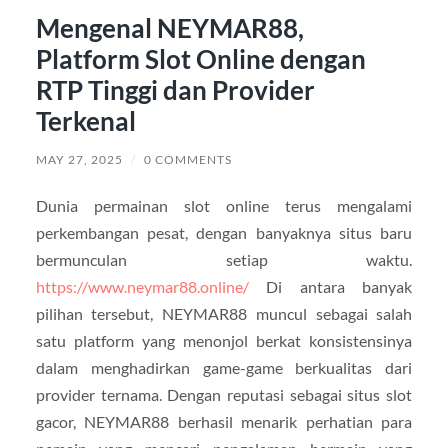
Mengenal NEYMAR88,
Platform Slot Online dengan
RTP Tinggi dan Provider
Terkenal
MAY 27, 2025
/
0 COMMENTS
Dunia permainan slot online terus mengalami
perkembangan pesat, dengan banyaknya situs baru
bermunculan setiap waktu.
https://www.neymar88.online/
Di antara banyak
pilihan tersebut, NEYMAR88 muncul sebagai salah
satu platform yang menonjol berkat konsistensinya
dalam menghadirkan game-game berkualitas dari
provider ternama. Dengan reputasi sebagai situs slot
gacor, NEYMAR88 berhasil menarik perhatian para