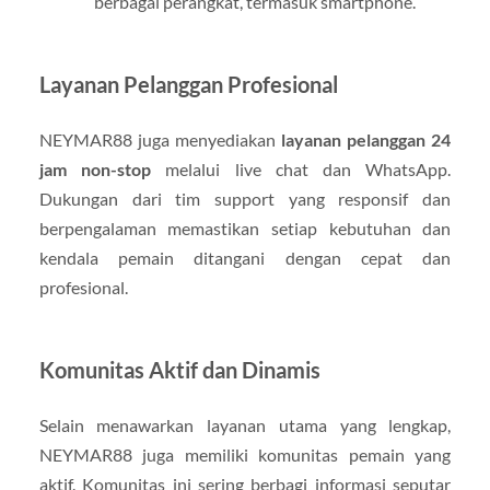
berbagai perangkat, termasuk smartphone.
Layanan Pelanggan Profesional
NEYMAR88 juga menyediakan
layanan pelanggan 24
jam non-stop
melalui live chat dan WhatsApp.
Dukungan dari tim support yang responsif dan
berpengalaman memastikan setiap kebutuhan dan
kendala pemain ditangani dengan cepat dan
profesional.
Komunitas Aktif dan Dinamis
Selain menawarkan layanan utama yang lengkap,
NEYMAR88 juga memiliki komunitas pemain yang
aktif. Komunitas ini sering berbagi informasi seputar