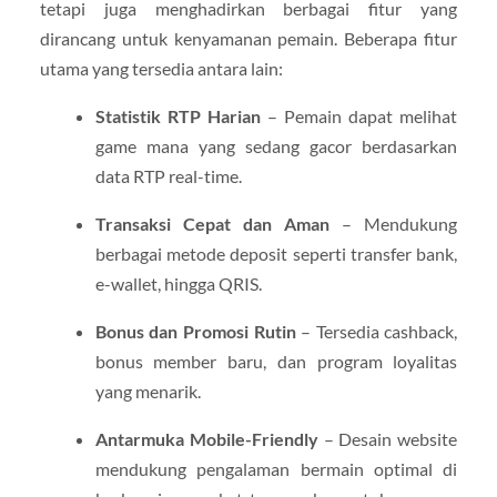
tetapi juga menghadirkan berbagai fitur yang
dirancang untuk kenyamanan pemain. Beberapa fitur
utama yang tersedia antara lain:
Statistik RTP Harian
– Pemain dapat melihat
game mana yang sedang gacor berdasarkan
data RTP real-time.
Transaksi Cepat dan Aman
– Mendukung
berbagai metode deposit seperti transfer bank,
e-wallet, hingga QRIS.
Bonus dan Promosi Rutin
– Tersedia cashback,
bonus member baru, dan program loyalitas
yang menarik.
Antarmuka Mobile-Friendly
– Desain website
mendukung pengalaman bermain optimal di