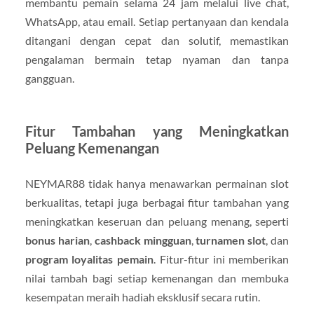
membantu pemain selama 24 jam melalui live chat,
WhatsApp, atau email. Setiap pertanyaan dan kendala
ditangani dengan cepat dan solutif, memastikan
pengalaman bermain tetap nyaman dan tanpa
gangguan.
Fitur Tambahan yang Meningkatkan
Peluang Kemenangan
NEYMAR88 tidak hanya menawarkan permainan slot
berkualitas, tetapi juga berbagai fitur tambahan yang
meningkatkan keseruan dan peluang menang, seperti
bonus harian
,
cashback mingguan
,
turnamen slot
, dan
program loyalitas pemain
. Fitur-fitur ini memberikan
nilai tambah bagi setiap kemenangan dan membuka
kesempatan meraih hadiah eksklusif secara rutin.