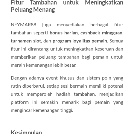
Fitur Tambahan untuk Meningkatkan
Peluang Menang
NEYMAR88 juga menyediakan berbagai fitur
tambahan seperti
bonus harian
,
cashback mingguan
,
turnamen slot
, dan
program loyalitas pemain
. Semua
fitur ini dirancang untuk meningkatkan keseruan dan
memberikan peluang tambahan bagi pemain untuk
meraih kemenangan lebih besar.
Dengan adanya event khusus dan sistem poin yang
rutin diperbarui, setiap sesi bermain memiliki potensi
untuk memperoleh hadiah tambahan, menjadikan
platform ini semakin menarik bagi pemain yang
mengincar kemenangan tinggi.
Kesimpulan