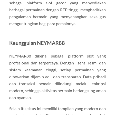
sebagai platform slot gacor yang menyediakan
berbagai permainan dengan RTP tinggi, menghadirkan
pengalaman bermain yang menyenangkan sekaligus
menguntungkan bagi para pemainnya.
Keunggulan NEYMAR88
NEYMAR88 dikenal sebagai platform slot yang
profesional dan terpercaya. Dengan lisensi resmi dan
sistem keamanan tinggi, setiap permainan yang
ditawarkan dijamin adil dan transparan. Data pribadi
dan transaksi pemain dilindungi melalui enkripsi
modern, sehingga aktivitas bermain berlangsung aman
dan nyaman.
Selain itu, situs ini memiliki tampilan yang modern dan