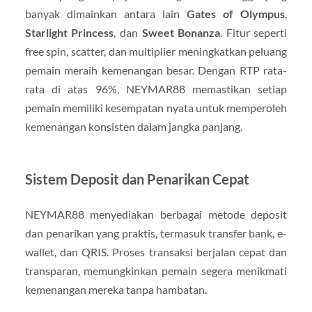
banyak dimainkan antara lain
Gates of Olympus
,
Starlight Princess
, dan
Sweet Bonanza
. Fitur seperti
free spin, scatter, dan multiplier meningkatkan peluang
pemain meraih kemenangan besar. Dengan RTP rata-
rata di atas 96%, NEYMAR88 memastikan setiap
pemain memiliki kesempatan nyata untuk memperoleh
kemenangan konsisten dalam jangka panjang.
Sistem Deposit dan Penarikan Cepat
NEYMAR88 menyediakan berbagai metode deposit
dan penarikan yang praktis, termasuk transfer bank, e-
wallet, dan QRIS. Proses transaksi berjalan cepat dan
transparan, memungkinkan pemain segera menikmati
kemenangan mereka tanpa hambatan.