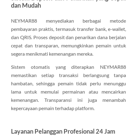
dan Mudah
NEYMAR88 menyediakan berbagai metode
pembayaran praktis, termasuk transfer bank, e-wallet,
dan QRIS. Proses deposit dan penarikan dana berjalan
cepat dan transparan, memungkinkan pemain untuk
segera menikmati kemenangan mereka.
Sistem otomatis yang diterapkan NEYMAR88
memastikan setiap transaksi berlangsung tanpa
hambatan, sehingga pemain tidak perlu menunggu
lama untuk memulai permainan atau mencairkan
kemenangan. Transparansi ini juga menambah
kepercayaan pemain terhadap platform.
Layanan Pelanggan Profesional 24 Jam