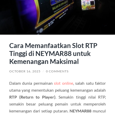
Cara Memanfaatkan Slot RTP
Tinggi di NEYMAR88 untuk
Kemenangan Maksimal
OCTOBER 16, 2025
/
0 COMMENTS
Dalam dunia permainan
slot online
, salah satu faktor
utama yang menentukan peluang kemenangan adalah
RTP (Return to Player)
. Semakin tinggi nilai RTP,
semakin besar peluang pemain untuk memperoleh
kemenangan dari setiap putaran.
NEYMAR88
muncul