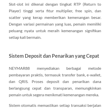
Slot-slot ini dikenal dengan tingkat RTP (Return to
Player) tinggi serta fitur multiplier, free spin, dan
scatter yang kerap memberikan kemenangan besar.
Dengan variasi permainan yang luas, pemain memiliki
peluang nyata untuk meraih kemenangan signifikan
setiap kali bermain.
Sistem Deposit dan Penarikan yang Cepat
NEYMAR88 menyediakan berbagai metode
pembayaran praktis, termasuk transfer bank, e-wallet,
dan QRIS. Proses deposit dan penarikan dana
berlangsung cepat dan transparan, memungkinkan
pemain untuk segera menikmati kemenangan mereka.
Sistem otomatis memastikan setiap transaksi berjalan