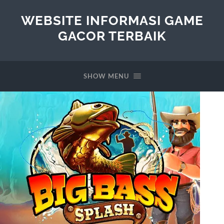
WEBSITE INFORMASI GAME
GACOR TERBAIK
SHOW MENU