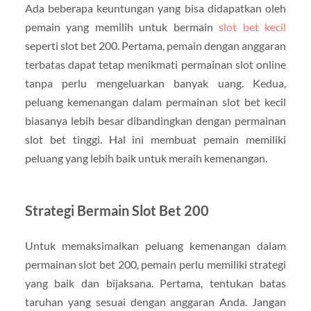
Ada beberapa keuntungan yang bisa didapatkan oleh
pemain yang memilih untuk bermain
slot bet kecil
seperti slot bet 200. Pertama, pemain dengan anggaran
terbatas dapat tetap menikmati permainan slot online
tanpa perlu mengeluarkan banyak uang. Kedua,
peluang kemenangan dalam permainan slot bet kecil
biasanya lebih besar dibandingkan dengan permainan
slot bet tinggi. Hal ini membuat pemain memiliki
peluang yang lebih baik untuk meraih kemenangan.
Strategi Bermain Slot Bet 200
Untuk memaksimalkan peluang kemenangan dalam
permainan slot bet 200, pemain perlu memiliki strategi
yang baik dan bijaksana. Pertama, tentukan batas
taruhan yang sesuai dengan anggaran Anda. Jangan