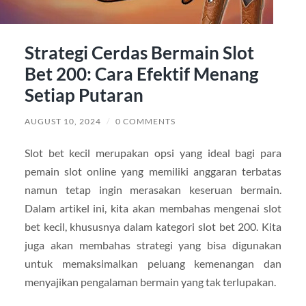
Strategi Cerdas Bermain Slot
Bet 200: Cara Efektif Menang
Setiap Putaran
AUGUST 10, 2024
/
0 COMMENTS
Slot bet kecil merupakan opsi yang ideal bagi para
pemain slot online yang memiliki anggaran terbatas
namun tetap ingin merasakan keseruan bermain.
Dalam artikel ini, kita akan membahas mengenai slot
bet kecil, khususnya dalam kategori slot bet 200. Kita
juga akan membahas strategi yang bisa digunakan
untuk memaksimalkan peluang kemenangan dan
menyajikan pengalaman bermain yang tak terlupakan.