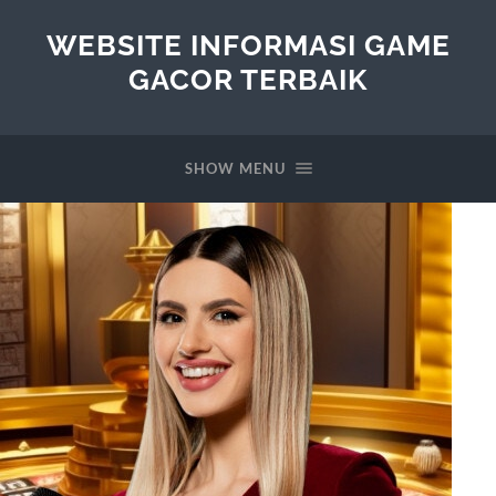
WEBSITE INFORMASI GAME
GACOR TERBAIK
SHOW MENU