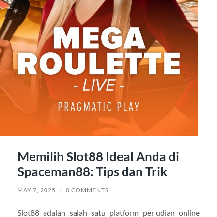
Memilih Slot88 Ideal Anda di
Spaceman88: Tips dan Trik
MAY 7, 2025
/
0 COMMENTS
Slot88 adalah salah satu platform perjudian online