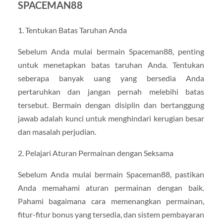
SPACEMAN88
1. Tentukan Batas Taruhan Anda
Sebelum Anda mulai bermain Spaceman88, penting
untuk menetapkan batas taruhan Anda. Tentukan
seberapa banyak uang yang bersedia Anda
pertaruhkan dan jangan pernah melebihi batas
tersebut. Bermain dengan disiplin dan bertanggung
jawab adalah kunci untuk menghindari kerugian besar
dan masalah perjudian.
2. Pelajari Aturan Permainan dengan Seksama
Sebelum Anda mulai bermain Spaceman88, pastikan
Anda memahami aturan permainan dengan baik.
Pahami bagaimana cara memenangkan permainan,
fitur-fitur bonus yang tersedia, dan sistem pembayaran