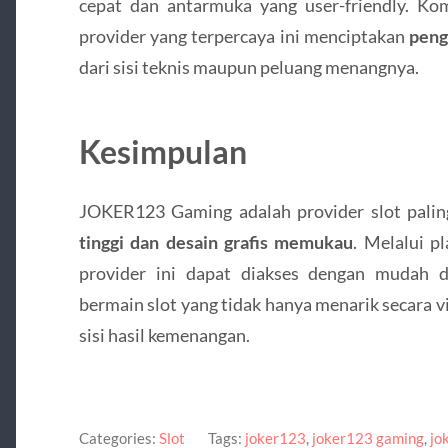
cepat dan antarmuka yang user-friendly. Kom
provider yang terpercaya ini menciptakan
peng
dari sisi teknis maupun peluang menangnya.
Kesimpulan
JOKER123 Gaming adalah provider slot pali
tinggi dan desain grafis memukau
. Melalui 
provider ini dapat diakses dengan mudah 
bermain slot yang tidak hanya menarik secara vis
sisi hasil kemenangan.
Categories:
Slot
Tags:
joker123
,
joker123 gaming
,
jo