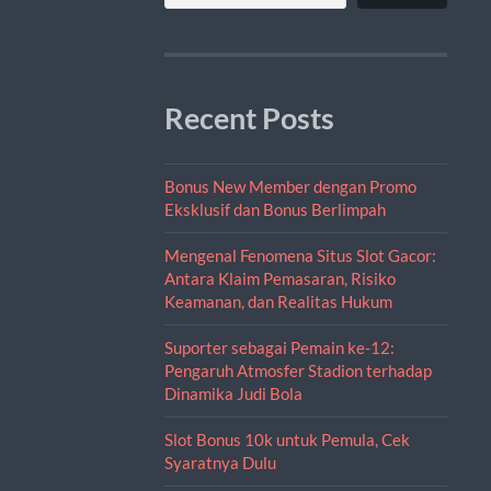
Recent Posts
Bonus New Member dengan Promo
Eksklusif dan Bonus Berlimpah
Mengenal Fenomena Situs Slot Gacor:
Antara Klaim Pemasaran, Risiko
Keamanan, dan Realitas Hukum
Suporter sebagai Pemain ke-12:
Pengaruh Atmosfer Stadion terhadap
Dinamika Judi Bola
Slot Bonus 10k untuk Pemula, Cek
Syaratnya Dulu