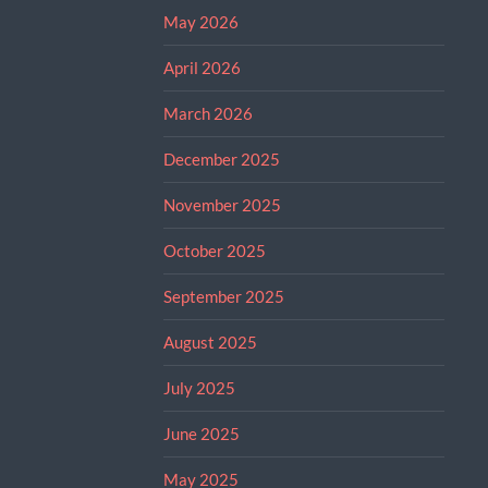
May 2026
April 2026
March 2026
December 2025
November 2025
October 2025
September 2025
August 2025
July 2025
June 2025
May 2025