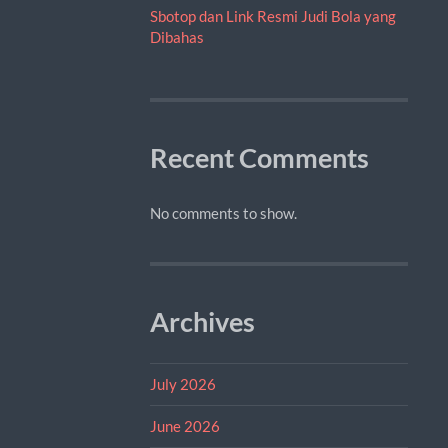
Sbotop dan Link Resmi Judi Bola yang
Dibahas
Recent Comments
No comments to show.
Archives
July 2026
June 2026