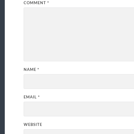
COMMENT
*
NAME
*
EMAIL
*
WEBSITE