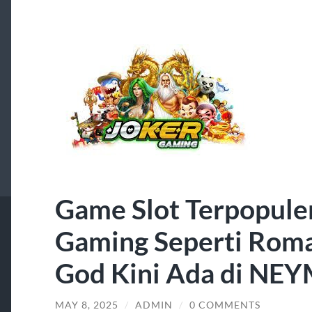
Game Slot Terpopul
Gaming Seperti Roma
God Kini Ada di NE
MAY 8, 2025
/
ADMIN
/
0 COMMENTS