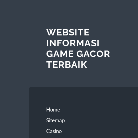
WEBSITE
INFORMASI
GAME GACOR
TERBAIK
Home
Sitemap
Casino