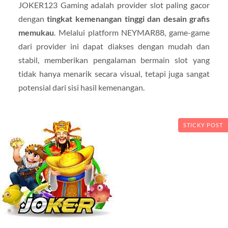
JOKER123 Gaming adalah provider slot paling gacor
dengan
tingkat kemenangan tinggi dan desain grafis
memukau
. Melalui platform NEYMAR88, game-game
dari provider ini dapat diakses dengan mudah dan
stabil, memberikan pengalaman bermain slot yang
tidak hanya menarik secara visual, tetapi juga sangat
potensial dari sisi hasil kemenangan.
STICKY POST