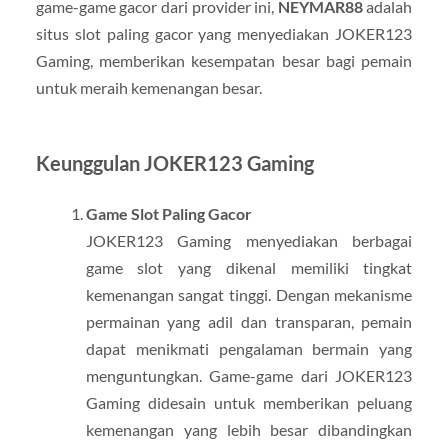
game-game gacor dari provider ini,
NEYMAR88
adalah
situs slot paling gacor yang menyediakan JOKER123
Gaming, memberikan kesempatan besar bagi pemain
untuk meraih kemenangan besar.
Keunggulan JOKER123 Gaming
Game Slot Paling Gacor
JOKER123 Gaming menyediakan berbagai
game slot yang dikenal memiliki tingkat
kemenangan sangat tinggi. Dengan mekanisme
permainan yang adil dan transparan, pemain
dapat menikmati pengalaman bermain yang
menguntungkan. Game-game dari JOKER123
Gaming didesain untuk memberikan peluang
kemenangan yang lebih besar dibandingkan