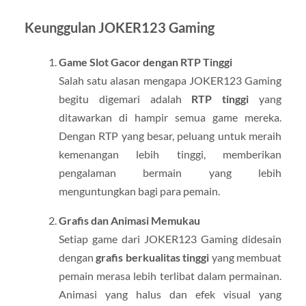
Keunggulan JOKER123 Gaming
Game Slot Gacor dengan RTP Tinggi
Salah satu alasan mengapa JOKER123 Gaming
begitu digemari adalah
RTP tinggi
yang
ditawarkan di hampir semua game mereka.
Dengan RTP yang besar, peluang untuk meraih
kemenangan lebih tinggi, memberikan
pengalaman bermain yang lebih
menguntungkan bagi para pemain.
Grafis dan Animasi Memukau
Setiap game dari JOKER123 Gaming didesain
dengan
grafis berkualitas tinggi
yang membuat
pemain merasa lebih terlibat dalam permainan.
Animasi yang halus dan efek visual yang