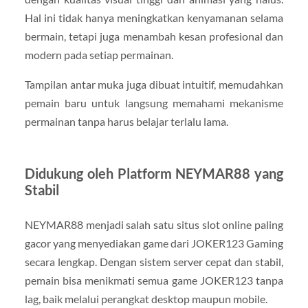
Hal ini tidak hanya meningkatkan kenyamanan selama
bermain, tetapi juga menambah kesan profesional dan
modern pada setiap permainan.
Tampilan antar muka juga dibuat intuitif, memudahkan
pemain baru untuk langsung memahami mekanisme
permainan tanpa harus belajar terlalu lama.
Didukung oleh Platform NEYMAR88 yang
Stabil
NEYMAR88 menjadi salah satu situs slot online paling
gacor yang menyediakan game dari JOKER123 Gaming
secara lengkap. Dengan sistem server cepat dan stabil,
pemain bisa menikmati semua game JOKER123 tanpa
lag, baik melalui perangkat desktop maupun mobile.