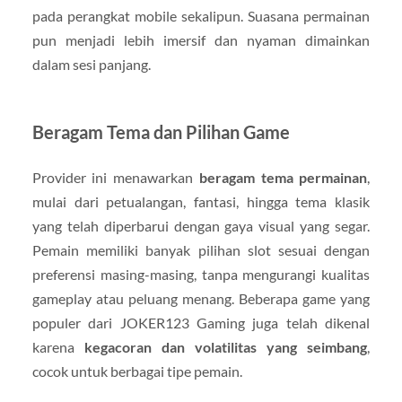
pada perangkat mobile sekalipun. Suasana permainan
pun menjadi lebih imersif dan nyaman dimainkan
dalam sesi panjang.
Beragam Tema dan Pilihan Game
Provider ini menawarkan
beragam tema permainan
,
mulai dari petualangan, fantasi, hingga tema klasik
yang telah diperbarui dengan gaya visual yang segar.
Pemain memiliki banyak pilihan slot sesuai dengan
preferensi masing-masing, tanpa mengurangi kualitas
gameplay atau peluang menang. Beberapa game yang
populer dari JOKER123 Gaming juga telah dikenal
karena
kegacoran dan volatilitas yang seimbang
,
cocok untuk berbagai tipe pemain.