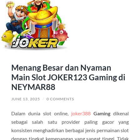
Menang Besar dan Nyaman
Main Slot JOKER123 Gaming di
NEYMAR88
JUNE 13, 2025
/
0 COMMENTS
Dalam dunia slot online,
joker388
Gaming
dikenal
sebagai salah satu provider paling gacor yang
konsisten menghadirkan berbagai jenis permainan slot
dengan tingkat kemenangan yang sangat tinggi. Tidak