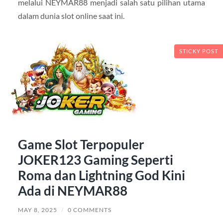
melalui NEYMAR88 menjadi salah satu pilihan utama
dalam dunia slot online saat ini.
STICKY POST
Game Slot Terpopuler
JOKER123 Gaming Seperti
Roma dan Lightning God Kini
Ada di NEYMAR88
MAY 8, 2025
/
0 COMMENTS