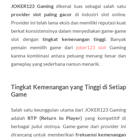
JOKER123 Gaming
dikenal luas sebagai salah satu
provider slot paling gacor
di industri slot online.
Provider ini telah lama eksis dan memiliki reputasi kuat
berkat konsistensinya dalam menyediakan game-game
slot dengan
tingkat kemenangan tinggi
. Banyak
pemain memilih game dari
joker123 slot
Gaming
karena kombinasi antara peluang menang besar dan
gameplay yang sederhana namun menarik.
Tingkat Kemenangan yang Tinggi di Setiap
Game
Salah satu keunggulan utama dari JOKER123 Gaming
adalah
RTP (Return to Player)
yang kompetitif di
berbagai judul slotnya. Game-game dari provider ini
dirancang untuk memberikan
frekuensi kemenangan