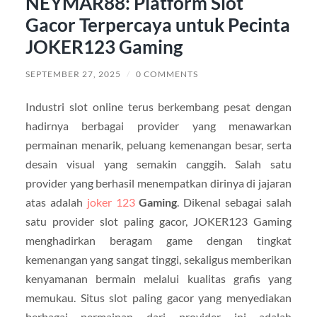
NEYMAR88: Platform Slot
Gacor Terpercaya untuk Pecinta
JOKER123 Gaming
SEPTEMBER 27, 2025
/
0 COMMENTS
Industri slot online terus berkembang pesat dengan
hadirnya berbagai provider yang menawarkan
permainan menarik, peluang kemenangan besar, serta
desain visual yang semakin canggih. Salah satu
provider yang berhasil menempatkan dirinya di jajaran
atas adalah
joker 123
Gaming
. Dikenal sebagai salah
satu provider slot paling gacor, JOKER123 Gaming
menghadirkan beragam game dengan tingkat
kemenangan yang sangat tinggi, sekaligus memberikan
kenyamanan bermain melalui kualitas grafis yang
memukau. Situs slot paling gacor yang menyediakan
berbagai permainan dari provider ini adalah