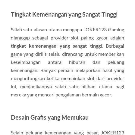
Tingkat Kemenangan yang Sangat Tinggi
Salah satu alasan utama mengapa JOKER123 Gaming
dianggap sebagai provider slot paling gacor adalah
tingkat kemenangan yang sangat tinggi
. Berbagai
game yang dirilis selalu dirancang untuk memberikan
keseimbangan antara hiburan dan peluang
kemenangan. Banyak pemain melaporkan hasil yang
menguntungkan ketika memainkan slot dari provider
ini, menjadikannya salah satu pilihan utama bagi
mereka yang mencari pengalaman bermain gacor.
Desain Grafis yang Memukau
Selain peluang kemenangan yang besar, JOKER123