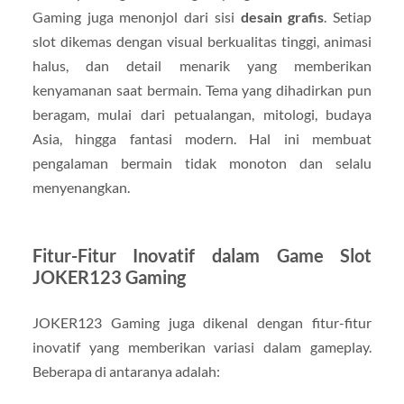
Gaming juga menonjol dari sisi
desain grafis
. Setiap
slot dikemas dengan visual berkualitas tinggi, animasi
halus, dan detail menarik yang memberikan
kenyamanan saat bermain. Tema yang dihadirkan pun
beragam, mulai dari petualangan, mitologi, budaya
Asia, hingga fantasi modern. Hal ini membuat
pengalaman bermain tidak monoton dan selalu
menyenangkan.
Fitur-Fitur Inovatif dalam Game Slot
JOKER123 Gaming
JOKER123 Gaming juga dikenal dengan fitur-fitur
inovatif yang memberikan variasi dalam gameplay.
Beberapa di antaranya adalah: