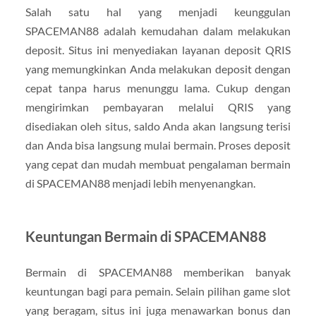
Salah satu hal yang menjadi keunggulan
SPACEMAN88 adalah kemudahan dalam melakukan
deposit. Situs ini menyediakan layanan deposit QRIS
yang memungkinkan Anda melakukan deposit dengan
cepat tanpa harus menunggu lama. Cukup dengan
mengirimkan pembayaran melalui QRIS yang
disediakan oleh situs, saldo Anda akan langsung terisi
dan Anda bisa langsung mulai bermain. Proses deposit
yang cepat dan mudah membuat pengalaman bermain
di SPACEMAN88 menjadi lebih menyenangkan.
Keuntungan Bermain di SPACEMAN88
Bermain di SPACEMAN88 memberikan banyak
keuntungan bagi para pemain. Selain pilihan game slot
yang beragam, situs ini juga menawarkan bonus dan