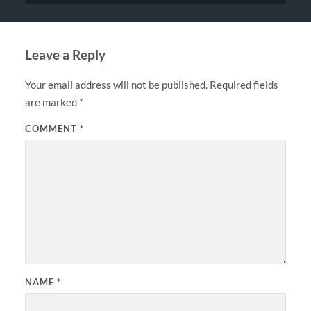
Leave a Reply
Your email address will not be published.
Required fields
are marked
*
COMMENT
*
NAME
*