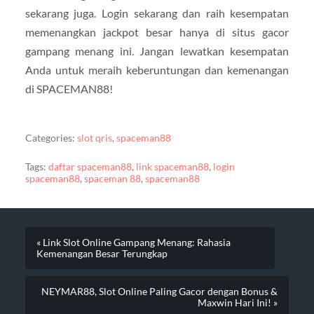
sekarang juga. Login sekarang dan raih kesempatan
memenangkan jackpot besar hanya di situs gacor
gampang menang ini. Jangan lewatkan kesempatan
Anda untuk meraih keberuntungan dan kemenangan
di SPACEMAN88!
Categories:
slot qris
,
spaceman88
Tags:
daftar spaceman88
,
link spaceman88
,
login
spaceman88
,
spaceman 88
,
spaceman88
« Link Slot Online Gampang Menang: Rahasia
Kemenangan Besar Terungkap
NEYMAR88, Slot Online Paling Gacor dengan Bonus &
Maxwin Hari Ini! »