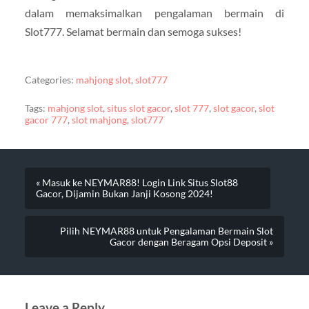
dalam memaksimalkan pengalaman bermain di
Slot777. Selamat bermain dan semoga sukses!
Categories:
mahjong slot
,
slot777
Tags:
mahjong slot
,
situs slot gacor
,
slot 777
,
slot gacor
,
slot
gacor 777
,
slot mahjong
,
slot777
« Masuk ke NEYMAR88! Login Link Situs Slot88
Gacor, Dijamin Bukan Janji Kosong 2024!
Pilih NEYMAR88 untuk Pengalaman Bermain Slot
Gacor dengan Beragam Opsi Deposit »
Leave a Reply