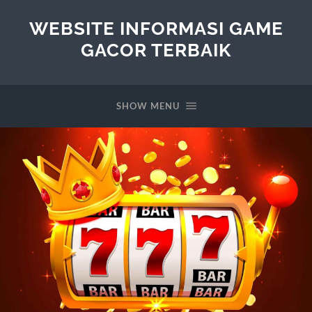
WEBSITE INFORMASI GAME
GACOR TERBAIK
SHOW MENU