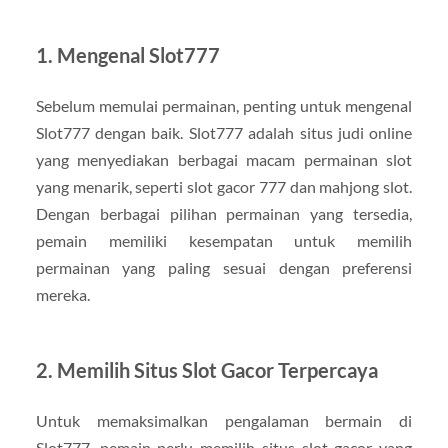
1. Mengenal Slot777
Sebelum memulai permainan, penting untuk mengenal
Slot777 dengan baik. Slot777 adalah situs judi online
yang menyediakan berbagai macam permainan slot
yang menarik, seperti slot gacor 777 dan mahjong slot.
Dengan berbagai pilihan permainan yang tersedia,
pemain memiliki kesempatan untuk memilih
permainan yang paling sesuai dengan preferensi
mereka.
2. Memilih Situs Slot Gacor Terpercaya
Untuk memaksimalkan pengalaman bermain di
Slot777, pemain perlu memilih situs slot gacor yang