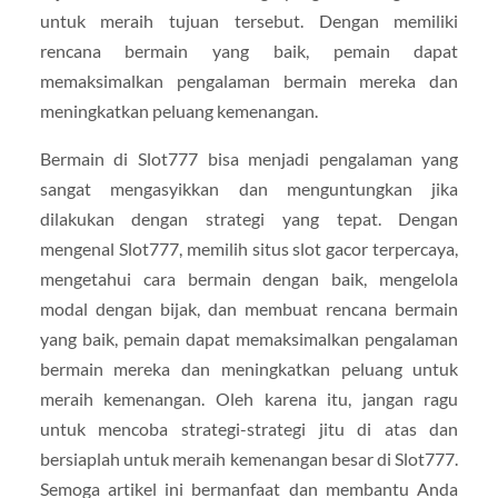
untuk meraih tujuan tersebut. Dengan memiliki
rencana bermain yang baik, pemain dapat
memaksimalkan pengalaman bermain mereka dan
meningkatkan peluang kemenangan.
Bermain di Slot777 bisa menjadi pengalaman yang
sangat mengasyikkan dan menguntungkan jika
dilakukan dengan strategi yang tepat. Dengan
mengenal Slot777, memilih situs slot gacor terpercaya,
mengetahui cara bermain dengan baik, mengelola
modal dengan bijak, dan membuat rencana bermain
yang baik, pemain dapat memaksimalkan pengalaman
bermain mereka dan meningkatkan peluang untuk
meraih kemenangan. Oleh karena itu, jangan ragu
untuk mencoba strategi-strategi jitu di atas dan
bersiaplah untuk meraih kemenangan besar di Slot777.
Semoga artikel ini bermanfaat dan membantu Anda