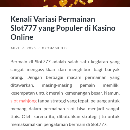
Kenali Variasi Permainan
Slot777 yang Populer di Kasino
Online
APRIL 6, 2025
/
0 COMMENTS
Bermain di Slot777 adalah salah satu kegiatan yang
sangat mengasyikkan dan menghibur bagi banyak
orang. Dengan berbagai macam permainan yang
ditawarkan, masing-masing pemain memiliki
kesempatan untuk meraih kemenangan besar. Namun,
slot mahjong
tanpa strategi yang tepat, peluang untuk
menang dalam permainan slot bisa menjadi sangat
tipis. Oleh karena itu, dibutuhkan strategi jitu untuk
memaksimalkan pengalaman bermain di Slot777.