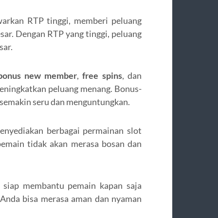
rkan RTP tinggi, memberi peluang
sar. Dengan RTP yang tinggi, peluang
ar.
bonus new member
,
free spins
, dan
eningkatkan peluang menang. Bonus-
semakin seru dan menguntungkan.
nyediakan berbagai permainan slot
 pemain tidak akan merasa bosan dan
siap membantu pemain kapan saja
7, Anda bisa merasa aman dan nyaman