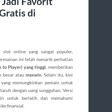
Jadi Favorit
ratis di
slot online yang sangat populer,
ermainan ini telah menarik perhatian
 to Player) yang tinggi
, memberikan
n besar atau
maxwin
. Selain itu, kini
yang memungkinkan pemain untuk
taruh dengan uang sungguhan. Versi
in untuk berlatih dan memahami
ko finansial.