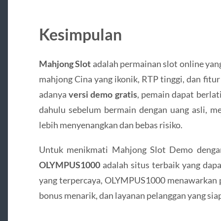
Kesimpulan
Mahjong Slot
adalah permainan slot online ya
mahjong Cina yang ikonik, RTP tinggi, dan fi
adanya
versi demo gratis
, pemain dapat berla
dahulu sebelum bermain dengan uang asli, 
lebih menyenangkan dan bebas risiko.
Untuk menikmati Mahjong Slot Demo dengan
OLYMPUS1000
adalah situs terbaik yang dapat
yang terpercaya, OLYMPUS1000 menawarkan pe
bonus menarik, dan layanan pelanggan yang sia