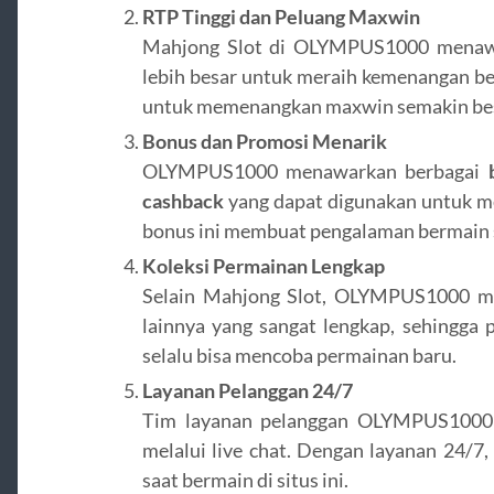
RTP Tinggi dan Peluang Maxwin
Mahjong Slot di OLYMPUS1000 menawa
lebih besar untuk meraih kemenangan be
untuk memenangkan maxwin semakin bes
Bonus dan Promosi Menarik
OLYMPUS1000 menawarkan berbagai
cashback
yang dapat digunakan untuk m
bonus ini membuat pengalaman bermain 
Koleksi Permainan Lengkap
Selain Mahjong Slot, OLYMPUS1000 me
lainnya yang sangat lengkap, sehingga
selalu bisa mencoba permainan baru.
Layanan Pelanggan 24/7
Tim layanan pelanggan OLYMPUS1000 
melalui live chat. Dengan layanan 24/
saat bermain di situs ini.