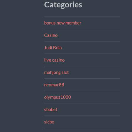
Categories
bonus new member
Casino
Judi Bola
live casino
mahjong slot
neymar88
olympus1000
sbobet
sicbo