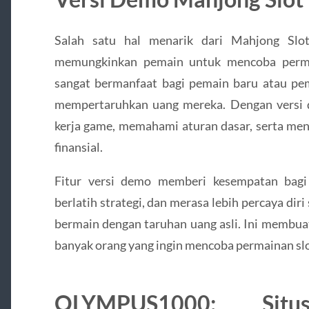
Salah satu hal menarik dari Mahjong Sl
memungkinkan pemain untuk mencoba permai
sangat bermanfaat bagi pemain baru atau pem
mempertaruhkan uang mereka. Dengan versi 
kerja game, memahami aturan dasar, serta meng
finansial.
Fitur versi demo memberi kesempatan bagi
berlatih strategi, dan merasa lebih percaya d
bermain dengan taruhan uang asli. Ini membua
banyak orang yang ingin mencoba permainan sl
OLYMPUS1000: Sit