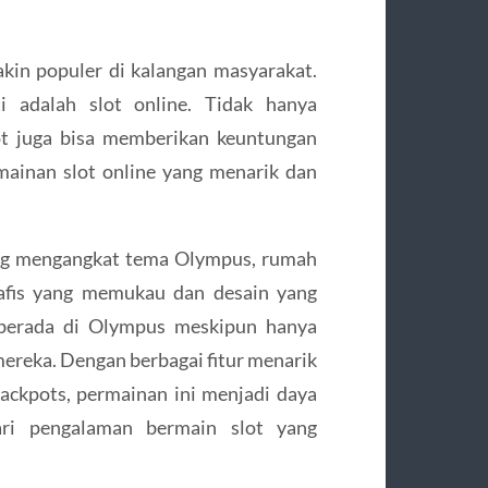
kin populer di kalangan masyarakat.
i adalah slot online. Tidak hanya
t juga bisa memberikan keuntungan
rmainan slot online yang menarik dan
ang mengangkat tema Olympus, rumah
afis yang memukau dan desain yang
berada di Olympus meskipun hanya
mereka. Dengan berbagai fitur menarik
 jackpots, permainan ini menjadi daya
ari pengalaman bermain slot yang