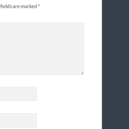
fields are marked
*