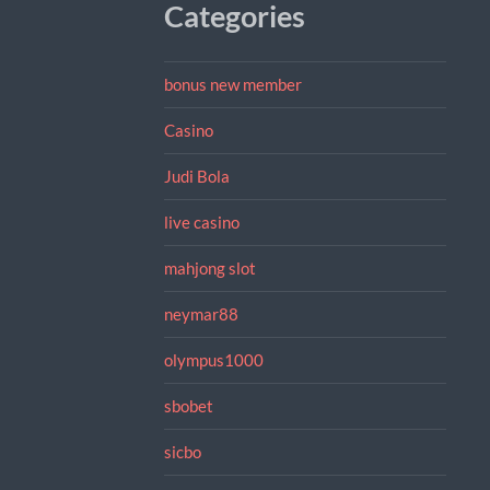
Categories
bonus new member
Casino
Judi Bola
live casino
mahjong slot
neymar88
olympus1000
sbobet
sicbo