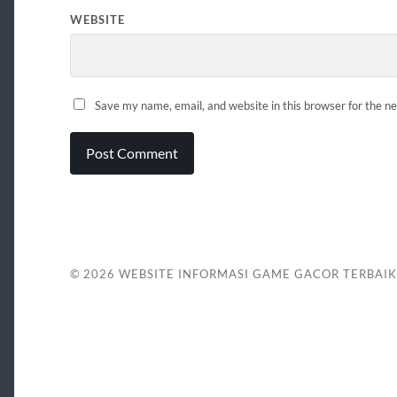
WEBSITE
Save my name, email, and website in this browser for the n
© 2026
WEBSITE INFORMASI GAME GACOR TERBAIK