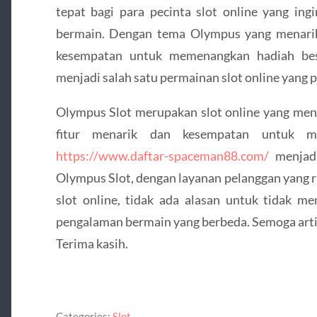
tepat bagi para pecinta slot online yang in
bermain. Dengan tema Olympus yang menarik, 
kesempatan untuk memenangkan hadiah besa
menjadi salah satu permainan slot online yang pa
Olympus Slot merupakan slot online yang men
fitur menarik dan kesempatan untuk m
https://www.daftar-spaceman88.com/
menjadi
Olympus Slot, dengan layanan pelanggan yang r
slot online, tidak ada alasan untuk tidak 
pengalaman bermain yang berbeda. Semoga artik
Terima kasih.
Categories:
Slot