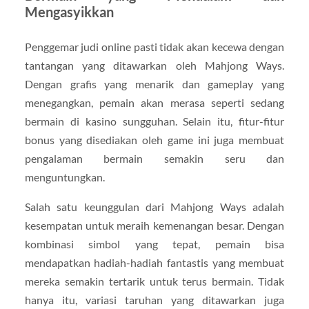
Mengasyikkan
Penggemar judi online pasti tidak akan kecewa dengan
tantangan yang ditawarkan oleh Mahjong Ways.
Dengan grafis yang menarik dan gameplay yang
menegangkan, pemain akan merasa seperti sedang
bermain di kasino sungguhan. Selain itu, fitur-fitur
bonus yang disediakan oleh game ini juga membuat
pengalaman bermain semakin seru dan
menguntungkan.
Salah satu keunggulan dari Mahjong Ways adalah
kesempatan untuk meraih kemenangan besar. Dengan
kombinasi simbol yang tepat, pemain bisa
mendapatkan hadiah-hadiah fantastis yang membuat
mereka semakin tertarik untuk terus bermain. Tidak
hanya itu, variasi taruhan yang ditawarkan juga