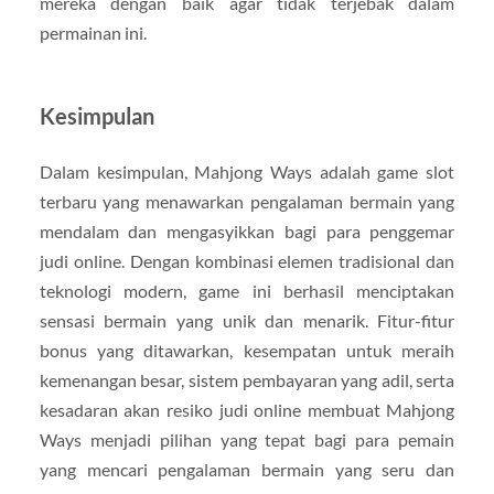
mereka dengan baik agar tidak terjebak dalam
permainan ini.
Kesimpulan
Dalam kesimpulan, Mahjong Ways adalah game slot
terbaru yang menawarkan pengalaman bermain yang
mendalam dan mengasyikkan bagi para penggemar
judi online. Dengan kombinasi elemen tradisional dan
teknologi modern, game ini berhasil menciptakan
sensasi bermain yang unik dan menarik. Fitur-fitur
bonus yang ditawarkan, kesempatan untuk meraih
kemenangan besar, sistem pembayaran yang adil, serta
kesadaran akan resiko judi online membuat Mahjong
Ways menjadi pilihan yang tepat bagi para pemain
yang mencari pengalaman bermain yang seru dan