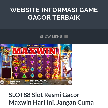
WEBSITE INFORMASI GAME
GACOR TERBAIK
SHOW MENU
SLOT88 Slot Resmi Gacor
Maxwin Hari Ini, Jangan Cuma