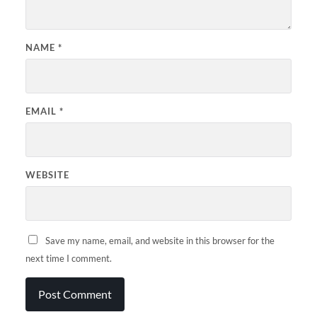
NAME
*
EMAIL
*
WEBSITE
Save my name, email, and website in this browser for the
next time I comment.