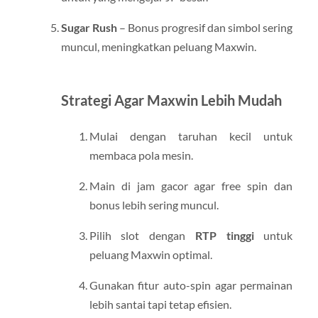
Sugar Rush
– Bonus progresif dan simbol sering
muncul, meningkatkan peluang Maxwin.
Strategi Agar Maxwin Lebih Mudah
Mulai dengan taruhan kecil untuk
membaca pola mesin.
Main di jam gacor agar free spin dan
bonus lebih sering muncul.
Pilih slot dengan
RTP tinggi
untuk
peluang Maxwin optimal.
Gunakan fitur auto-spin agar permainan
lebih santai tapi tetap efisien.