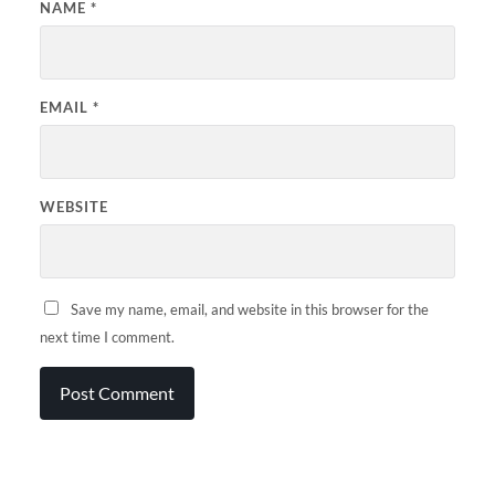
NAME
*
EMAIL
*
WEBSITE
Save my name, email, and website in this browser for the
next time I comment.