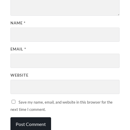
NAME
*
EMAIL
*
WEBSITE
Save my name, email, and website in this browser for the
next time I comment.