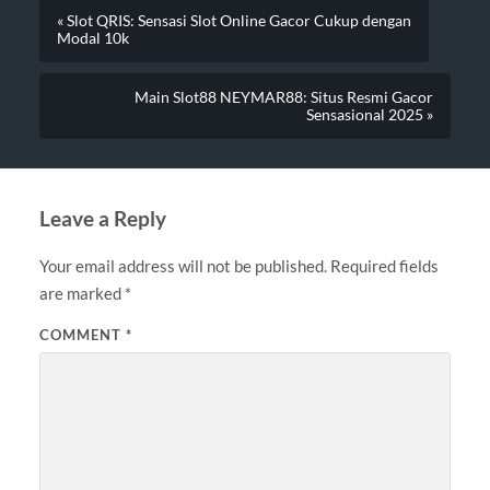
« Slot QRIS: Sensasi Slot Online Gacor Cukup dengan
Modal 10k
Main Slot88 NEYMAR88: Situs Resmi Gacor
Sensasional 2025 »
Leave a Reply
Your email address will not be published.
Required fields
are marked
*
COMMENT
*