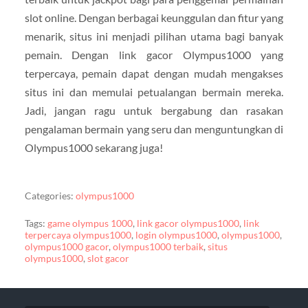
slot online. Dengan berbagai keunggulan dan fitur yang
menarik, situs ini menjadi pilihan utama bagi banyak
pemain. Dengan link gacor Olympus1000 yang
terpercaya, pemain dapat dengan mudah mengakses
situs ini dan memulai petualangan bermain mereka.
Jadi, jangan ragu untuk bergabung dan rasakan
pengalaman bermain yang seru dan menguntungkan di
Olympus1000 sekarang juga!
Categories:
olympus1000
Tags:
game olympus 1000
,
link gacor olympus1000
,
link
terpercaya olympus1000
,
login olympus1000
,
olympus1000
,
olympus1000 gacor
,
olympus1000 terbaik
,
situs
olympus1000
,
slot gacor