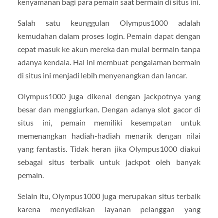
kenyamanan bagi para pemain saat bermain di situs ini.
Salah satu keunggulan Olympus1000 adalah
kemudahan dalam proses login. Pemain dapat dengan
cepat masuk ke akun mereka dan mulai bermain tanpa
adanya kendala. Hal ini membuat pengalaman bermain
di situs ini menjadi lebih menyenangkan dan lancar.
Olympus1000 juga dikenal dengan jackpotnya yang
besar dan menggiurkan. Dengan adanya slot gacor di
situs ini, pemain memiliki kesempatan untuk
memenangkan hadiah-hadiah menarik dengan nilai
yang fantastis. Tidak heran jika Olympus1000 diakui
sebagai situs terbaik untuk jackpot oleh banyak
pemain.
Selain itu, Olympus1000 juga merupakan situs terbaik
karena menyediakan layanan pelanggan yang