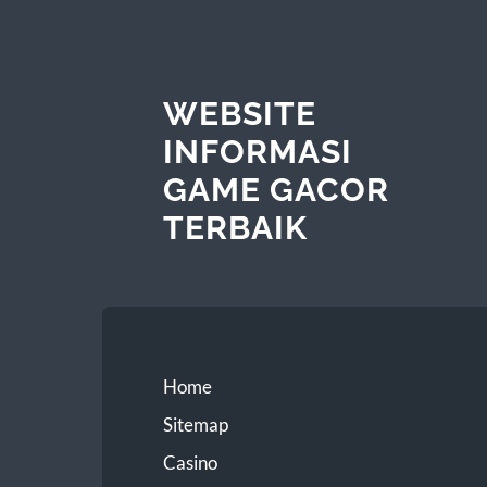
WEBSITE
INFORMASI
GAME GACOR
TERBAIK
Home
Sitemap
Casino