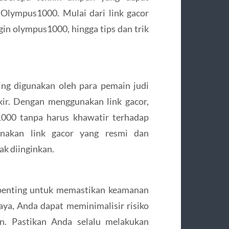
Olympus1000. Mulai dari link gacor
in olympus1000, hingga tips dan trik
ring digunakan oleh para pemain judi
kir. Dengan menggunakan link gacor,
1000 tanpa harus khawatir terhadap
unakan link gacor yang resmi dan
ak diinginkan.
at penting untuk memastikan keamanan
ya, Anda dapat meminimalisir risiko
n. Pastikan Anda selalu melakukan