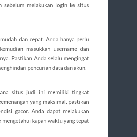
n sebelum melakukan login ke situs
 mudah dan cepat. Anda hanya perlu
a, kemudian masukkan username dan
ya. Pastikan Anda selalu mengingat
enghindari pencurian data dan akun.
a situs judi ini memiliki tingkat
kemenangan yang maksimal, pastikan
ondisi gacor. Anda dapat melakukan
uk mengetahui kapan waktu yang tepat