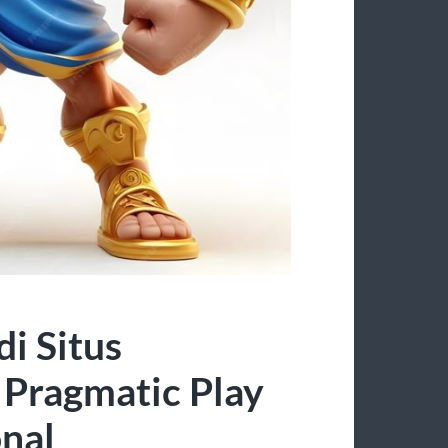
i Situs
Pragmatic Play
nal