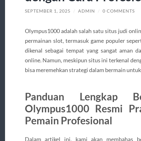
SEPTEMBER 1, 2025
/
ADMIN
/
0 COMMENTS
Olympus1000 adalah salah satu situs judi onl
permainan slot, termasuk game populer sepe
dikenal sebagai tempat yang sangat aman da
online. Namun, meskipun situs ini terkenal de
bisa meremehkan strategi dalam bermain untu
Panduan Lengkap B
Olympus1000 Resmi Pra
Pemain Profesional
Dalam artikel ini, kami akan membahas b