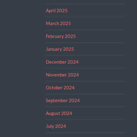
April 2025
March 2025
February 2025
January 2025
December 2024
November 2024
October 2024
September 2024
August 2024
July 2024