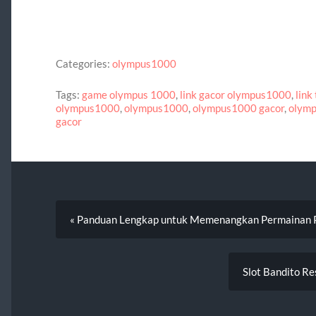
Categories:
olympus1000
Tags:
game olympus 1000
,
link gacor olympus1000
,
link
olympus1000
,
olympus1000
,
olympus1000 gacor
,
olymp
gacor
« Panduan Lengkap untuk Memenangkan Permainan 
Slot Bandito Re