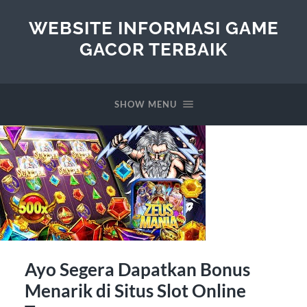
WEBSITE INFORMASI GAME
GACOR TERBAIK
SHOW MENU
Ayo Segera Dapatkan Bonus
Menarik di Situs Slot Online