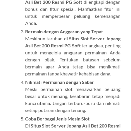
Asli Bet 200 Resmi PG Soft
dilengkapi dengan
bonus dan fitur spesial. Manfaatkan fitur ini
untuk memperbesar peluang kemenangan
Anda.
Bermain dengan Anggaran yang Tepat
Meskipun taruhan di
Situs Slot Server Jepang
Asli Bet 200 Resmi PG Soft
terjangkau, penting
untuk mengelola anggaran permainan Anda
dengan bijak. Tentukan batasan sebelum
bermain agar Anda tetap bisa menikmati
permainan tanpa khawatir kehabisan dana.
Nikmati Permainan dengan Sabar
Meski permainan slot menawarkan peluang
besar untuk menang, kesabaran tetap menjadi
kunci utama. Jangan terburu-buru dan nikmati
setiap putaran dengan tenang.
Coba Berbagai Jenis Mesin Slot
Di
Situs Slot Server Jepang Asli Bet 200 Resmi