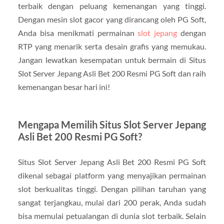
terbaik dengan peluang kemenangan yang tinggi.
Dengan mesin slot gacor yang dirancang oleh PG Soft,
Anda bisa menikmati permainan
slot jepang
dengan
RTP yang menarik serta desain grafis yang memukau.
Jangan lewatkan kesempatan untuk bermain di Situs
Slot Server Jepang Asli Bet 200 Resmi PG Soft dan raih
kemenangan besar hari ini!
Mengapa Memilih
Situs Slot Server Jepang
Asli Bet 200 Resmi PG Soft
?
Situs Slot Server Jepang Asli Bet 200 Resmi PG Soft
dikenal sebagai platform yang menyajikan permainan
slot berkualitas tinggi. Dengan pilihan taruhan yang
sangat terjangkau, mulai dari 200 perak, Anda sudah
bisa memulai petualangan di dunia slot terbaik. Selain