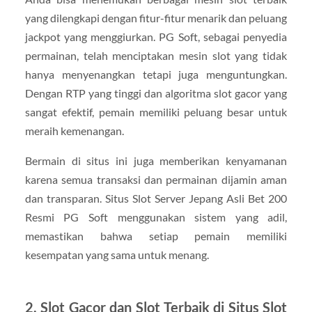
yang dilengkapi dengan fitur-fitur menarik dan peluang
jackpot yang menggiurkan. PG Soft, sebagai penyedia
permainan, telah menciptakan mesin slot yang tidak
hanya menyenangkan tetapi juga menguntungkan.
Dengan RTP yang tinggi dan algoritma slot gacor yang
sangat efektif, pemain memiliki peluang besar untuk
meraih kemenangan.
Bermain di situs ini juga memberikan kenyamanan
karena semua transaksi dan permainan dijamin aman
dan transparan. Situs Slot Server Jepang Asli Bet 200
Resmi PG Soft menggunakan sistem yang adil,
memastikan bahwa setiap pemain memiliki
kesempatan yang sama untuk menang.
2.
Slot Gacor
dan
Slot Terbaik
di
Situs Slot