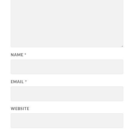
NAME
*
EMAIL
*
WEBSITE