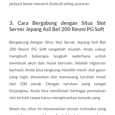
jackpot besar menanti Anda di setiap putaran.
3. Cara Bergabung dengan
Situs Slot
Server Jepang Asli Bet 200 Resmi PG Soft
Bergabung dengan Situs Slot Server Jepang Asli Bet
200 Resmi PG Soft sangatlah mudah. Anda cukup
mengikuti beberapa langkah sederhana untuk
membuat akun dan mulai bermain. Setelah registrasi
berhasil, Anda bisa langsung memilih mesin slot gacor
yang ingin dimainkan dan memasang taruhan mulai
dari 200 perak. Dengan taruhan yang sangat
terjangkau, Anda bisa menikmati berbagai permainan
slot terbaik tanpa harus mengeluarkan banyak uang.
Selain itu, situs ini menawarkan proses transaksi yang