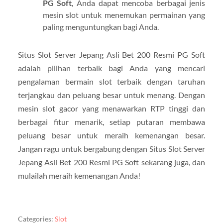
PG Soft
, Anda dapat mencoba berbagai jenis
mesin slot untuk menemukan permainan yang
paling menguntungkan bagi Anda.
Situs Slot Server Jepang Asli Bet 200 Resmi PG Soft
adalah pilihan terbaik bagi Anda yang mencari
pengalaman bermain slot terbaik dengan taruhan
terjangkau dan peluang besar untuk menang. Dengan
mesin slot gacor yang menawarkan RTP tinggi dan
berbagai fitur menarik, setiap putaran membawa
peluang besar untuk meraih kemenangan besar.
Jangan ragu untuk bergabung dengan Situs Slot Server
Jepang Asli Bet 200 Resmi PG Soft sekarang juga, dan
mulailah meraih kemenangan Anda!
Categories:
Slot