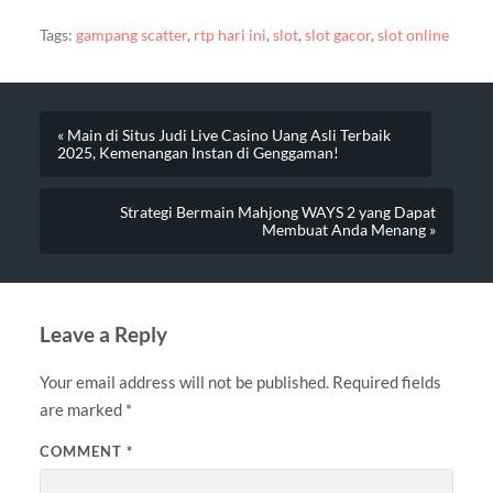
Tags:
gampang scatter
,
rtp hari ini
,
slot
,
slot gacor
,
slot online
« Main di Situs Judi Live Casino Uang Asli Terbaik
2025, Kemenangan Instan di Genggaman!
Strategi Bermain Mahjong WAYS 2 yang Dapat
Membuat Anda Menang »
Leave a Reply
Your email address will not be published.
Required fields
are marked
*
COMMENT
*