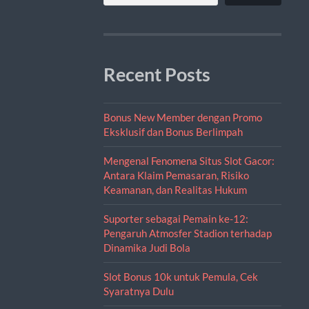
Recent Posts
Bonus New Member dengan Promo
Eksklusif dan Bonus Berlimpah
Mengenal Fenomena Situs Slot Gacor:
Antara Klaim Pemasaran, Risiko
Keamanan, dan Realitas Hukum
Suporter sebagai Pemain ke-12:
Pengaruh Atmosfer Stadion terhadap
Dinamika Judi Bola
Slot Bonus 10k untuk Pemula, Cek
Syaratnya Dulu