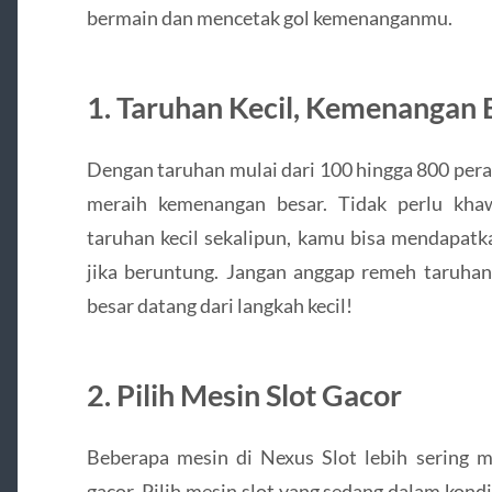
bermain dan mencetak gol kemenanganmu.
1. Taruhan Kecil, Kemenangan 
Dengan taruhan mulai dari 100 hingga 800 pera
meraih kemenangan besar. Tidak perlu kha
taruhan kecil sekalipun, kamu bisa mendapat
jika beruntung. Jangan anggap remeh taruhan 
besar datang dari langkah kecil!
2. Pilih Mesin Slot Gacor
Beberapa mesin di Nexus Slot lebih sering
gacor. Pilih mesin slot yang sedang dalam kon