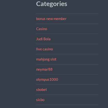
Categories
bonus new member
Casino
Judi Bola
live casino
mahjong slot
neymar88
olympus1000
sbobet
sicbo