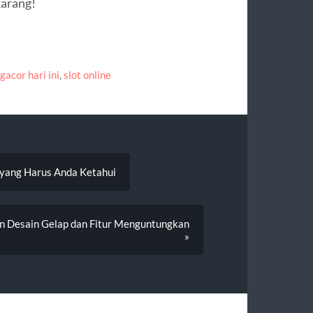
karang!
 gacor hari ini
,
slot online
e yang Harus Anda Ketahui
n Desain Gelap dan Fitur Menguntungkan
»