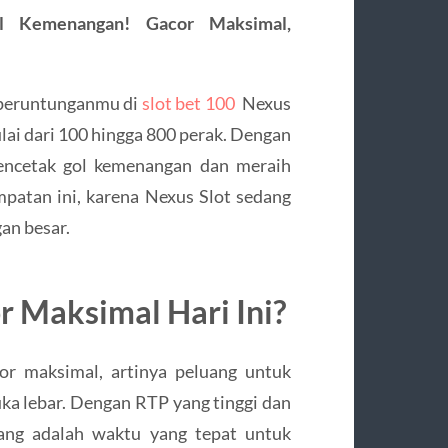
l Kemenangan! Gacor Maksimal,
a peruntunganmu di
slot bet 100
Nexus
lai dari 100 hingga 800 perak. Dengan
mencetak gol kemenangan dan meraih
atan ini, karena Nexus Slot sedang
an besar.
 Maksimal Hari Ini?
or maksimal, artinya peluang untuk
a lebar. Dengan RTP yang tinggi dan
rang adalah waktu yang tepat untuk