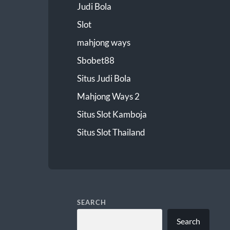
Judi Bola
Slot
mahjong ways
Sbobet88
Situs Judi Bola
Mahjong Ways 2
Situs Slot Kamboja
Situs Slot Thailand
SEARCH
Search