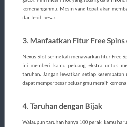
kemenanganmu. Mesin yang tepat akan memba
dan lebih besar.
3. Manfaatkan Fitur Free Spins
Nexus Slot sering kali menawarkan fitur Free S
ini memberi kamu peluang ekstra untuk m
taruhan. Jangan lewatkan setiap kesempatan 
dapat memperbesar peluangmu meraih kemenan
4. Taruhan dengan Bijak
Walaupun taruhan hanya 100 perak, kamu harus