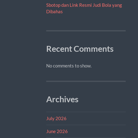
Sbotop dan Link Resmi Judi Bola yang
Dibahas
Recent Comments
No comments to show.
Archives
July 2026
June 2026