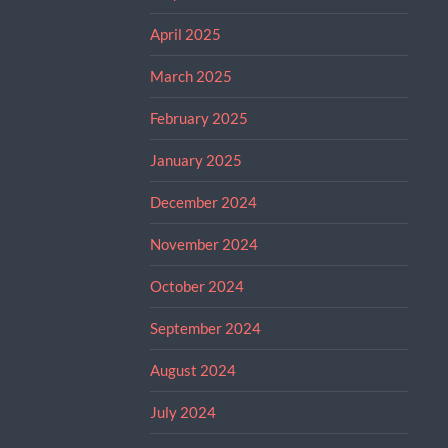
April 2025
March 2025
February 2025
January 2025
December 2024
November 2024
October 2024
September 2024
August 2024
July 2024