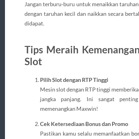
Jangan terburu-buru untuk menaikkan taruhan
dengan taruhan kecil dan naikkan secara bert
didapat.
Tips Meraih Kemenangan
Slot
Pilih Slot dengan RTP Tinggi
Mesin slot dengan RTP tinggi memberika
jangka panjang. Ini sangat penti
memenangkan Maxwin!
Cek Ketersediaan Bonus dan Promo
Pastikan kamu selalu memanfaatkan bon