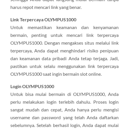
harus repot mencari link yang benar.
Link Terpercaya OLYMPUS1000
Untuk memastikan keamanan dan kenyamanan
bermain, penting untuk mencari link terpercaya
OLYMPUS1000. Dengan mengakses situs melalui link
terpercaya, Anda dapat menghindari risiko penipuan
dan keamanan data pribadi Anda tetap terjaga. Jadi,
pastikan untuk selalu menggunakan link terpercaya
OLYMPUS1000 saat ingin bermain slot online.
Login OLYMPUS1000
Untuk bisa mulai bermain di OLYMPUS1000, Anda
perlu melakukan login terlebih dahulu. Proses login
sangat mudah dan cepat, Anda hanya perlu mengisi
username dan password yang telah Anda daftarkan
sebelumnya. Setelah berhasil login, Anda dapat mulai