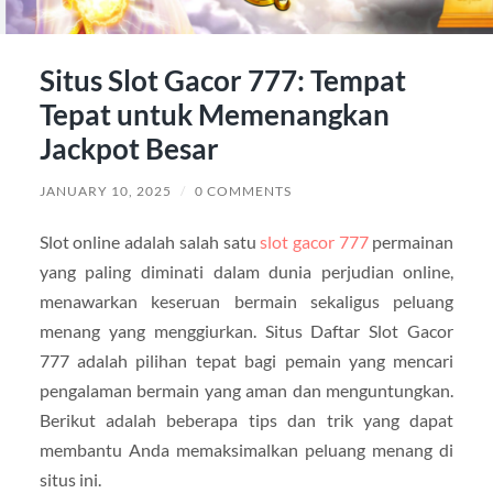
Situs Slot Gacor 777: Tempat
Tepat untuk Memenangkan
Jackpot Besar
JANUARY 10, 2025
/
0 COMMENTS
Slot online adalah salah satu
slot gacor 777
permainan
yang paling diminati dalam dunia perjudian online,
menawarkan keseruan bermain sekaligus peluang
menang yang menggiurkan. Situs Daftar Slot Gacor
777 adalah pilihan tepat bagi pemain yang mencari
pengalaman bermain yang aman dan menguntungkan.
Berikut adalah beberapa tips dan trik yang dapat
membantu Anda memaksimalkan peluang menang di
situs ini.