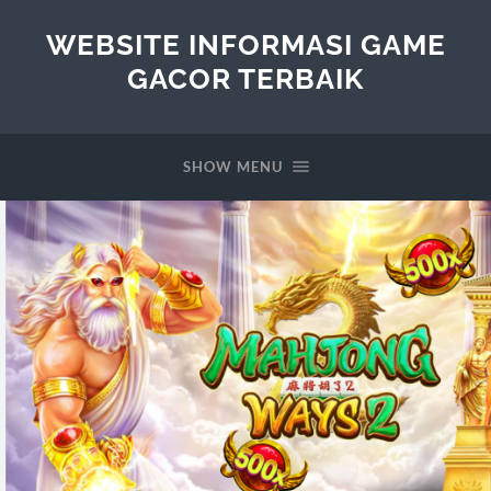
WEBSITE INFORMASI GAME
GACOR TERBAIK
SHOW MENU