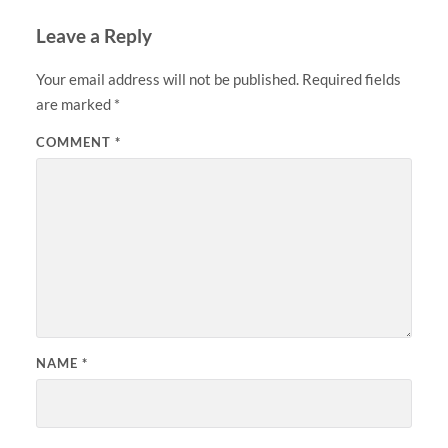
Leave a Reply
Your email address will not be published.
Required fields
are marked
*
COMMENT
*
NAME
*