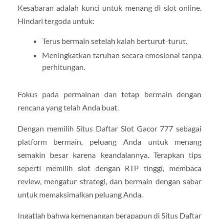
Kesabaran adalah kunci untuk menang di slot online.
Hindari tergoda untuk:
Terus bermain setelah kalah berturut-turut.
Meningkatkan taruhan secara emosional tanpa
perhitungan.
Fokus pada permainan dan tetap bermain dengan
rencana yang telah Anda buat.
Dengan memilih Situs Daftar Slot Gacor 777 sebagai
platform bermain, peluang Anda untuk menang
semakin besar karena keandalannya. Terapkan tips
seperti memilih slot dengan RTP tinggi, membaca
review, mengatur strategi, dan bermain dengan sabar
untuk memaksimalkan peluang Anda.
Ingatlah bahwa kemenangan berapapun di Situs Daftar