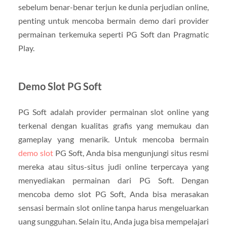
sebelum benar-benar terjun ke dunia perjudian online,
penting untuk mencoba bermain demo dari provider
permainan terkemuka seperti PG Soft dan Pragmatic
Play.
Demo Slot PG Soft
PG Soft adalah provider permainan slot online yang
terkenal dengan kualitas grafis yang memukau dan
gameplay yang menarik. Untuk mencoba bermain
demo slot
PG Soft, Anda bisa mengunjungi situs resmi
mereka atau situs-situs judi online terpercaya yang
menyediakan permainan dari PG Soft. Dengan
mencoba demo slot PG Soft, Anda bisa merasakan
sensasi bermain slot online tanpa harus mengeluarkan
uang sungguhan. Selain itu, Anda juga bisa mempelajari