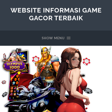
WEBSITE INFORMASI GAME
GACOR TERBAIK
SHOW MENU