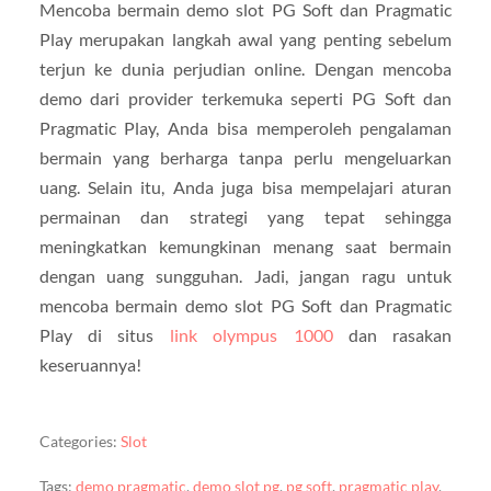
Mencoba bermain demo slot PG Soft dan Pragmatic
Play merupakan langkah awal yang penting sebelum
terjun ke dunia perjudian online. Dengan mencoba
demo dari provider terkemuka seperti PG Soft dan
Pragmatic Play, Anda bisa memperoleh pengalaman
bermain yang berharga tanpa perlu mengeluarkan
uang. Selain itu, Anda juga bisa mempelajari aturan
permainan dan strategi yang tepat sehingga
meningkatkan kemungkinan menang saat bermain
dengan uang sungguhan. Jadi, jangan ragu untuk
mencoba bermain demo slot PG Soft dan Pragmatic
Play di situs
link olympus 1000
dan rasakan
keseruannya!
Categories:
Slot
Tags:
demo pragmatic
,
demo slot pg
,
pg soft
,
pragmatic play
,