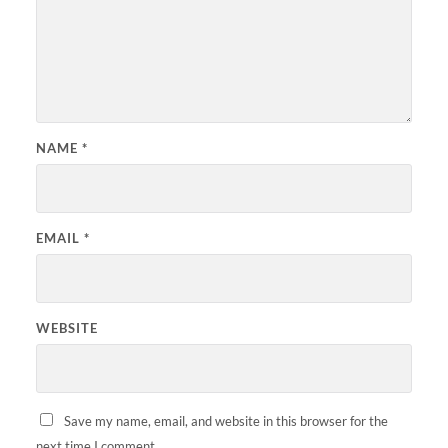
NAME
*
EMAIL
*
WEBSITE
Save my name, email, and website in this browser for the
next time I comment.