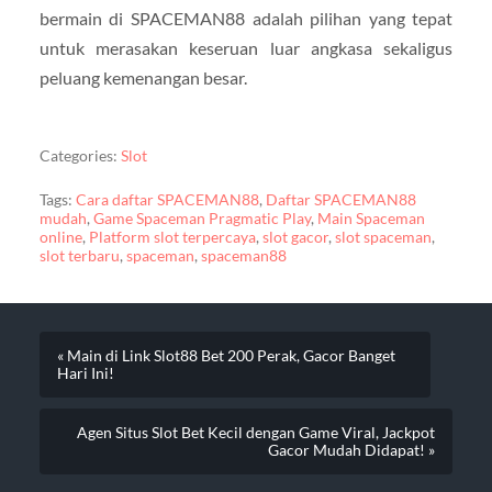
bermain di SPACEMAN88 adalah pilihan yang tepat
untuk merasakan keseruan luar angkasa sekaligus
peluang kemenangan besar.
Categories:
Slot
Tags:
Cara daftar SPACEMAN88
,
Daftar SPACEMAN88
mudah
,
Game Spaceman Pragmatic Play
,
Main Spaceman
online
,
Platform slot terpercaya
,
slot gacor
,
slot spaceman
,
slot terbaru
,
spaceman
,
spaceman88
« Main di Link Slot88 Bet 200 Perak, Gacor Banget
Hari Ini!
Agen Situs Slot Bet Kecil dengan Game Viral, Jackpot
Gacor Mudah Didapat! »