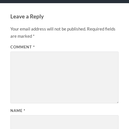
Leave a Reply
Your email address will not be published.
Required fields
are marked
*
COMMENT
*
NAME
*