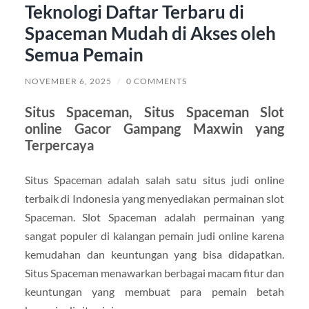
Teknologi Daftar Terbaru di
Spaceman Mudah di Akses oleh
Semua Pemain
NOVEMBER 6, 2025
/
0 COMMENTS
Situs Spaceman, Situs Spaceman Slot
online Gacor Gampang Maxwin yang
Terpercaya
Situs Spaceman adalah salah satu situs judi online
terbaik di Indonesia yang menyediakan permainan slot
Spaceman. Slot Spaceman adalah permainan yang
sangat populer di kalangan pemain judi online karena
kemudahan dan keuntungan yang bisa didapatkan.
Situs Spaceman menawarkan berbagai macam fitur dan
keuntungan yang membuat para pemain betah