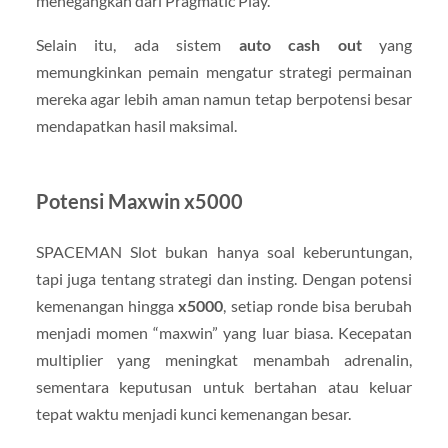
menegangkan dari Pragmatic Play.
Selain itu, ada sistem
auto cash out
yang
memungkinkan pemain mengatur strategi permainan
mereka agar lebih aman namun tetap berpotensi besar
mendapatkan hasil maksimal.
Potensi Maxwin x5000
SPACEMAN Slot bukan hanya soal keberuntungan,
tapi juga tentang strategi dan insting. Dengan potensi
kemenangan hingga
x5000
, setiap ronde bisa berubah
menjadi momen “maxwin” yang luar biasa. Kecepatan
multiplier yang meningkat menambah adrenalin,
sementara keputusan untuk bertahan atau keluar
tepat waktu menjadi kunci kemenangan besar.