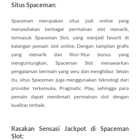
Situs Spaceman:
Spaceman merupakan situs judi online yang
menyediakan berbagai permainan slot menarik,
termasuk Spaceman Slot, yang menjadi favorit di
kalangan pemain slot online. Dengan tampilan grafis
yang menarik dan fitur-fitur bonus yang
menguntungkan, Spaceman Slot menawarkan
pengalaman bermain yang seru dan menghibur. Selain
itu, situs Spaceman juga menggunakan teknologi dari
provider terkemuka, Pragmatic Play, sehingga para
pemain dapat menikmati permainan slot dengan
kualitas terbaik.
Rasakan Sensasi Jackpot di Spaceman
Slot: