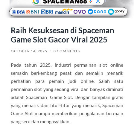
Raih Kesuksesan di Spaceman
Game Slot Gacor Viral 2025
OCTOBER 14, 2025
/
0 COMMENTS
Pada tahun 2025, industri permainan slot online
semakin berkembang pesat dan semakin menarik
perhatian para pemain judi online. Salah satu
permainan slot yang sedang viral dan banyak diminati
adalah Spaceman Game Slot. Dengan tampilan grafis
yang menarik dan fitur-fitur yang menarik, Spaceman
Game Slot mampu memberikan pengalaman bermain
yang seru dan mengasyikkan.