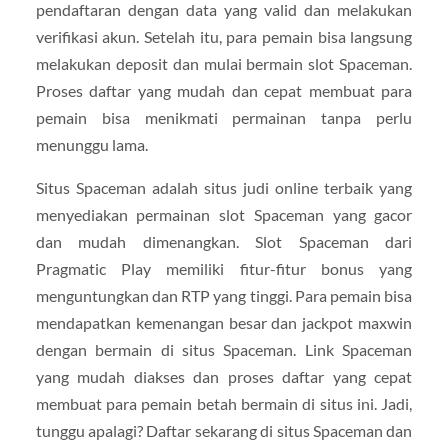
pendaftaran dengan data yang valid dan melakukan
verifikasi akun. Setelah itu, para pemain bisa langsung
melakukan deposit dan mulai bermain slot Spaceman.
Proses daftar yang mudah dan cepat membuat para
pemain bisa menikmati permainan tanpa perlu
menunggu lama.
Situs Spaceman adalah situs judi online terbaik yang
menyediakan permainan slot Spaceman yang gacor
dan mudah dimenangkan. Slot Spaceman dari
Pragmatic Play memiliki fitur-fitur bonus yang
menguntungkan dan RTP yang tinggi. Para pemain bisa
mendapatkan kemenangan besar dan jackpot maxwin
dengan bermain di situs Spaceman. Link Spaceman
yang mudah diakses dan proses daftar yang cepat
membuat para pemain betah bermain di situs ini. Jadi,
tunggu apalagi? Daftar sekarang di situs Spaceman dan