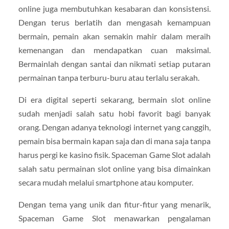
online juga membutuhkan kesabaran dan konsistensi.
Dengan terus berlatih dan mengasah kemampuan
bermain, pemain akan semakin mahir dalam meraih
kemenangan dan mendapatkan cuan maksimal.
Bermainlah dengan santai dan nikmati setiap putaran
permainan tanpa terburu-buru atau terlalu serakah.
Di era digital seperti sekarang, bermain slot online
sudah menjadi salah satu hobi favorit bagi banyak
orang. Dengan adanya teknologi internet yang canggih,
pemain bisa bermain kapan saja dan di mana saja tanpa
harus pergi ke kasino fisik. Spaceman Game Slot adalah
salah satu permainan slot online yang bisa dimainkan
secara mudah melalui smartphone atau komputer.
Dengan tema yang unik dan fitur-fitur yang menarik,
Spaceman Game Slot menawarkan pengalaman