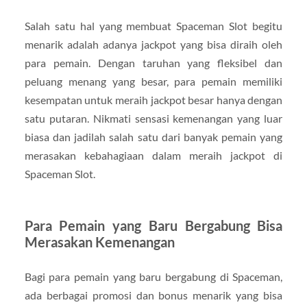
Salah satu hal yang membuat Spaceman Slot begitu
menarik adalah adanya jackpot yang bisa diraih oleh
para pemain. Dengan taruhan yang fleksibel dan
peluang menang yang besar, para pemain memiliki
kesempatan untuk meraih jackpot besar hanya dengan
satu putaran. Nikmati sensasi kemenangan yang luar
biasa dan jadilah salah satu dari banyak pemain yang
merasakan kebahagiaan dalam meraih jackpot di
Spaceman Slot.
Para Pemain yang Baru Bergabung Bisa
Merasakan Kemenangan
Bagi para pemain yang baru bergabung di Spaceman,
ada berbagai promosi dan bonus menarik yang bisa