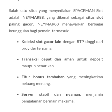
Salah satu situs yang menyediakan SPACEMAN Slot
adalah
NEYMAR88
, yang dikenal sebagai
situs slot
paling gacor
. NEYMAR88 menawarkan berbagai
keunggulan bagi pemain, termasuk:
Koleksi slot gacor lain
dengan RTP tinggi dari
provider ternama.
Transaksi cepat dan aman
untuk deposit
maupun penarikan.
Fitur bonus tambahan
yang meningkatkan
peluang menang.
Server stabil dan nyaman
, menjamin
pengalaman bermain maksimal.