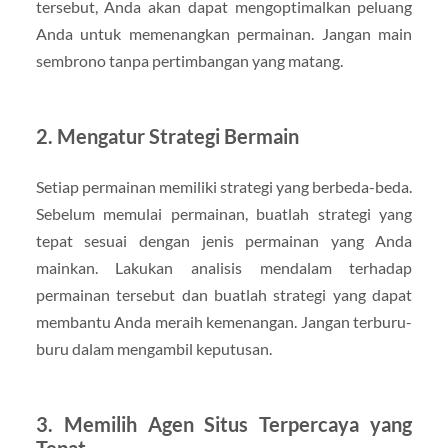
tersebut, Anda akan dapat mengoptimalkan peluang
Anda untuk memenangkan permainan. Jangan main
sembrono tanpa pertimbangan yang matang.
2. Mengatur Strategi Bermain
Setiap permainan memiliki strategi yang berbeda-beda.
Sebelum memulai permainan, buatlah strategi yang
tepat sesuai dengan jenis permainan yang Anda
mainkan. Lakukan analisis mendalam terhadap
permainan tersebut dan buatlah strategi yang dapat
membantu Anda meraih kemenangan. Jangan terburu-
buru dalam mengambil keputusan.
3. Memilih Agen Situs Terpercaya yang
Tepat