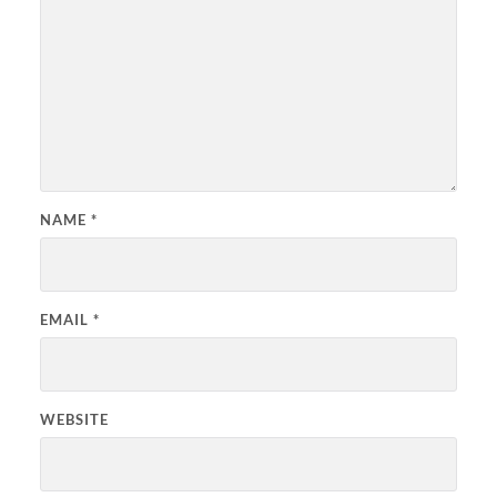
NAME
*
EMAIL
*
WEBSITE