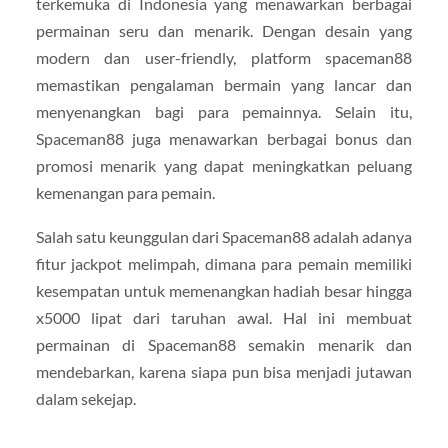
terkemuka di Indonesia yang menawarkan berbagai
permainan seru dan menarik. Dengan desain yang
modern dan user-friendly, platform spaceman88
memastikan pengalaman bermain yang lancar dan
menyenangkan bagi para pemainnya. Selain itu,
Spaceman88 juga menawarkan berbagai bonus dan
promosi menarik yang dapat meningkatkan peluang
kemenangan para pemain.
Salah satu keunggulan dari Spaceman88 adalah adanya
fitur jackpot melimpah, dimana para pemain memiliki
kesempatan untuk memenangkan hadiah besar hingga
x5000 lipat dari taruhan awal. Hal ini membuat
permainan di Spaceman88 semakin menarik dan
mendebarkan, karena siapa pun bisa menjadi jutawan
dalam sekejap.