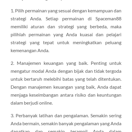
1. Pilih permainan yang sesuai dengan kemampuan dan
strategi Anda. Setiap permainan di Spaceman88
memiliki aturan dan strategi yang berbeda, maka
pilihlah permainan yang Anda kuasai dan pelajari
strategi yang tepat untuk meningkatkan peluang
kemenangan Anda.
2. Manajemen keuangan yang baik. Penting untuk
mengatur modal Anda dengan bijak dan tidak tergoda
untuk bertaruh melebihi batas yang telah ditentukan.
Dengan manajemen keuangan yang baik, Anda dapat
menjaga keseimbangan antara risiko dan keuntungan
dalam berjudi online.
3. Perbanyak latihan dan pengalaman. Semakin sering
Anda bermain, semakin banyak pengalaman yang Anda
dapatkan dan semakin terampil Anda dalam