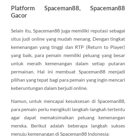
Platform Spaceman88, Spaceman88
Gacor
Selain itu, Spaceman88 juga memiliki reputasi sebagai
situs judi online yang mudah menang. Dengan tingkat
kemenangan yang tinggi dan RTP (Return to Player)
yang baik, para pemain memiliki peluang yang besar
untuk meraih kemenangan dalam setiap putaran
permainan. Hal ini membuat Spaceman88 menjadi
pilihan yang tepat bagi para pemain yang ingin mencari
keberuntungan dalam berjudi online.
Namun, untuk mencapai kesuksesan di Spaceman88,
para pemain perlu mengikuti langkah-langkah tertentu
agar dapat memaksimalkan peluang kemenangan
mereka. Berikut adalah beberapa langkah sukses
menuju kemenangan di Spaceman88 Indonesia: