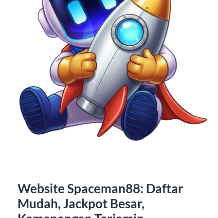
Website Spaceman88: Daftar
Mudah, Jackpot Besar,