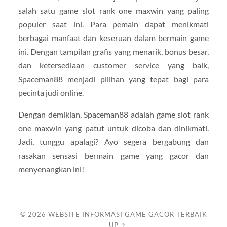
salah satu game slot rank one maxwin yang paling
populer saat ini. Para pemain dapat menikmati
berbagai manfaat dan keseruan dalam bermain game
ini. Dengan tampilan grafis yang menarik, bonus besar,
dan ketersediaan customer service yang baik,
Spaceman88 menjadi pilihan yang tepat bagi para
pecinta judi online.
Dengan demikian, Spaceman88 adalah game slot rank
one maxwin yang patut untuk dicoba dan dinikmati.
Jadi, tunggu apalagi? Ayo segera bergabung dan
rasakan sensasi bermain game yang gacor dan
menyenangkan ini!
© 2026
WEBSITE INFORMASI GAME GACOR TERBAIK
—
UP ↑