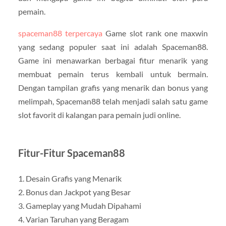
pemain.
spaceman88 terpercaya
Game slot rank one maxwin
yang sedang populer saat ini adalah Spaceman88.
Game ini menawarkan berbagai fitur menarik yang
membuat pemain terus kembali untuk bermain.
Dengan tampilan grafis yang menarik dan bonus yang
melimpah, Spaceman88 telah menjadi salah satu game
slot favorit di kalangan para pemain judi online.
Fitur-Fitur Spaceman88
1. Desain Grafis yang Menarik
2. Bonus dan Jackpot yang Besar
3. Gameplay yang Mudah Dipahami
4. Varian Taruhan yang Beragam