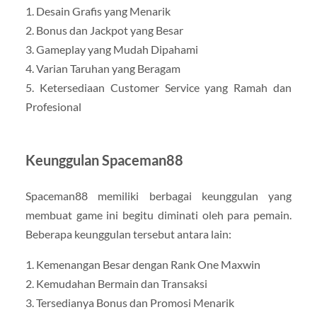
1. Desain Grafis yang Menarik
2. Bonus dan Jackpot yang Besar
3. Gameplay yang Mudah Dipahami
4. Varian Taruhan yang Beragam
5. Ketersediaan Customer Service yang Ramah dan
Profesional
Keunggulan Spaceman88
Spaceman88 memiliki berbagai keunggulan yang
membuat game ini begitu diminati oleh para pemain.
Beberapa keunggulan tersebut antara lain:
1. Kemenangan Besar dengan Rank One Maxwin
2. Kemudahan Bermain dan Transaksi
3. Tersedianya Bonus dan Promosi Menarik