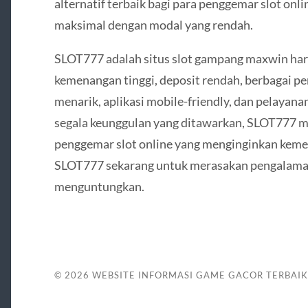
alternatif terbaik bagi para penggemar slot o
maksimal dengan modal yang rendah.
SLOT777 adalah situs slot gampang maxwin har
kemenangan tinggi, deposit rendah, berbagai p
menarik, aplikasi mobile-friendly, dan pelayan
segala keunggulan yang ditawarkan, SLOT777 me
penggemar slot online yang menginginkan kemen
SLOT777 sekarang untuk merasakan pengalaman 
menguntungkan.
© 2026
WEBSITE INFORMASI GAME GACOR TERBAIK