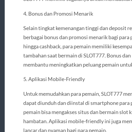
4. Bonus dan Promosi Menarik
Selain tingkat kemenangan tinggi dan deposit
berbagai bonus dan promosi menarik bagi para 
hingga cashback, para pemain memiliki kesem
tambahan saat bermain di SLOT777. Bonus dan 
membantu meningkatkan peluang pemain untu
5. Aplikasi Mobile-Friendly
Untuk memudahkan para pemain, SLOT777 memili
dapat diunduh dan diinstal di smartphone para
pemain bisa mengakses situs dan bermain slot k
hambatan. Aplikasi mobile-friendly ini juga m
lancar dan nyaman bagi para pemain.