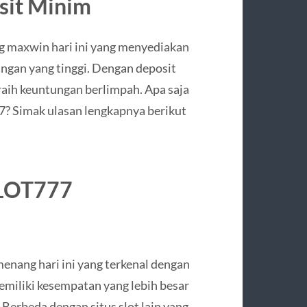
sit Minim
ng maxwin hari ini yang menyediakan
ngan yang tinggi. Dengan deposit
aih keuntungan berlimpah. Apa saja
? Simak ulasan lengkapnya berikut
SLOT777
nang hari ini yang terkenal dengan
emiliki kesempatan yang lebih besar
 Berbeda dengan situs slot lain yang