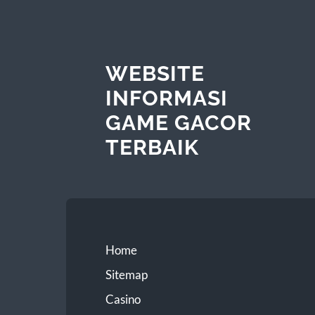
WEBSITE
INFORMASI
GAME GACOR
TERBAIK
Home
Sitemap
Casino