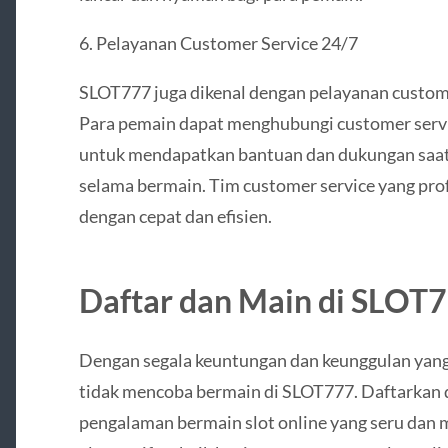
6. Pelayanan Customer Service 24/7
SLOT777 juga dikenal dengan pelayanan custome
Para pemain dapat menghubungi customer servic
untuk mendapatkan bantuan dan dukungan saat
selama bermain. Tim customer service yang pr
dengan cepat dan efisien.
Daftar dan Main di SLOT
Dengan segala keuntungan dan keunggulan yang 
tidak mencoba bermain di SLOT777. Daftarkan d
pengalaman bermain slot online yang seru da