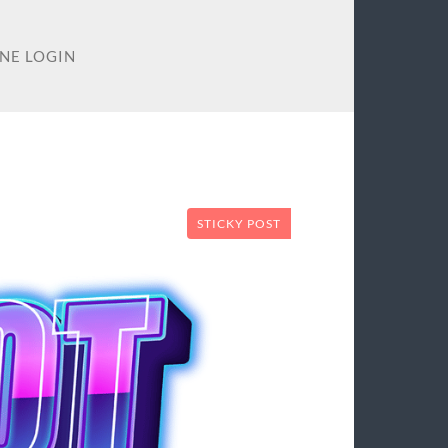
INE LOGIN
STICKY POST