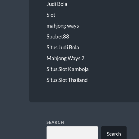
Judi Bola
Slot
mahjong ways
Sbobet88
Situs Judi Bola
Mahjong Ways 2
Situs Slot Kamboja
Situs Slot Thailand
SEARCH
Search