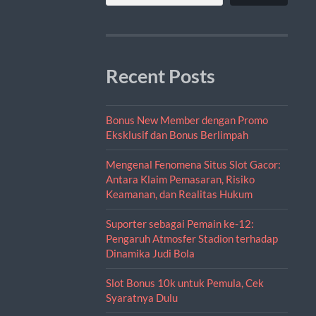
Recent Posts
Bonus New Member dengan Promo
Eksklusif dan Bonus Berlimpah
Mengenal Fenomena Situs Slot Gacor:
Antara Klaim Pemasaran, Risiko
Keamanan, dan Realitas Hukum
Suporter sebagai Pemain ke-12:
Pengaruh Atmosfer Stadion terhadap
Dinamika Judi Bola
Slot Bonus 10k untuk Pemula, Cek
Syaratnya Dulu