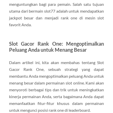
menguntungkan bagi para pemain. Salah satu tujuan
utama dari bermain slot77 adalah untuk mendapatkan
jackpot besar dan menjadi rank one di mesin slot
favorit Anda.
Slot Gacor Rank One: Mengoptimalkan
Peluang Anda untuk Menang Besar
Dalam artikel ini, kita akan membahas tentang Slot
Gacor Rank One, sebuah strategi yang dapat
membantu Anda mengoptimalkan peluang Anda untuk
menang besar dalam permainan slot online. Kami akan
menyoroti berbagai tips dan trik untuk meningkatkan
kinerja permainan Anda, serta bagaimana Anda dapat
memanfaatkan fitur-fitur khusus dalam permainan
untuk mengunci posisi rank one di leaderboard.