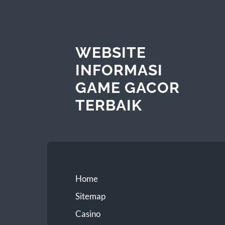
WEBSITE
INFORMASI
GAME GACOR
TERBAIK
Home
Sitemap
Casino