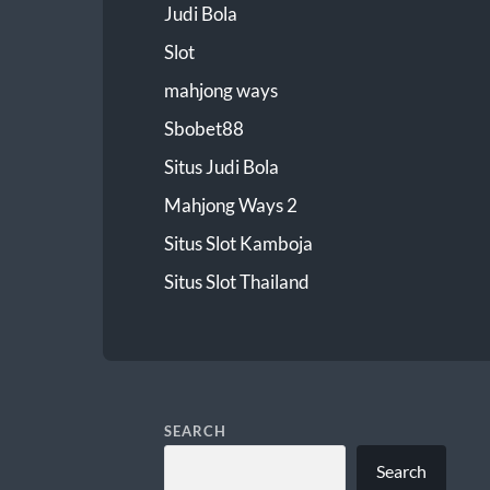
Judi Bola
Slot
mahjong ways
Sbobet88
Situs Judi Bola
Mahjong Ways 2
Situs Slot Kamboja
Situs Slot Thailand
SEARCH
Search