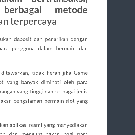
berbagai metode
n terpercaya
kukan deposit dan penarikan dengan
ara pengguna dalam bermain dan
 ditawarkan, tidak heran jika Game
lot yang banyak diminati oleh para
ngan yang tinggi dan berbagai jenis
sakan pengalaman bermain slot yang
an aplikasi resmi yang menyediakan
kan dan menguntungkan bagi para