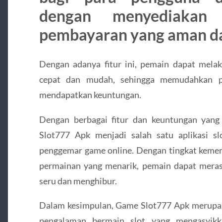
dengan menyediakan 
pembayaran yang aman da
Dengan adanya fitur ini, pemain dapat mela
cepat dan mudah, sehingga memudahkan p
mendapatkan keuntungan.
Dengan berbagai fitur dan keuntungan yang
Slot777 Apk menjadi salah satu aplikasi s
penggemar game online. Dengan tingkat kemena
permainan yang menarik, pemain dapat mera
seru dan menghibur.
Dalam kesimpulan, Game Slot777 Apk merupak
pengalaman bermain slot yang mengasyik