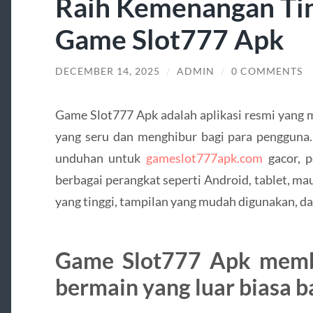
Raih Kemenangan Ti
Game Slot777 Apk
DECEMBER 14, 2025
/
ADMIN
/
0 COMMENTS
Game Slot777 Apk adalah aplikasi resmi yang
yang seru dan menghibur bagi para pengguna.
unduhan untuk
gameslot777apk.com
gacor, p
berbagai perangkat seperti Android, tablet, 
yang tinggi, tampilan yang mudah digunakan, d
Game Slot777 Apk memb
bermain yang luar biasa b