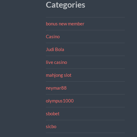
Categories
bonus new member
Casino
Judi Bola
live casino
mahjong slot
neymar88
olympus1000
sbobet
sicbo