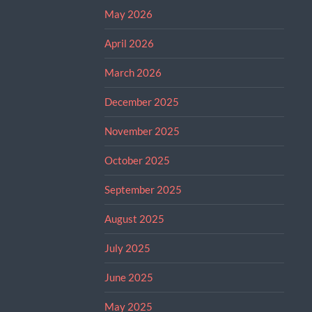
May 2026
April 2026
March 2026
December 2025
November 2025
October 2025
September 2025
August 2025
July 2025
June 2025
May 2025