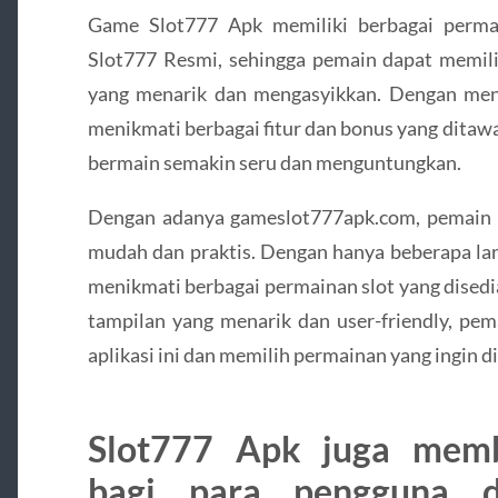
Game Slot777 Apk memiliki berbagai permai
Slot777 Resmi, sehingga pemain dapat memilih
yang menarik dan mengasyikkan. Dengan meng
menikmati berbagai fitur dan bonus yang dita
bermain semakin seru dan menguntungkan.
Dengan adanya gameslot777apk.com, pemain d
mudah dan praktis. Dengan hanya beberapa la
menikmati berbagai permainan slot yang dised
tampilan yang menarik dan user-friendly, pe
aplikasi ini dan memilih permainan yang ingin 
Slot777 Apk juga mem
bagi para pengguna da