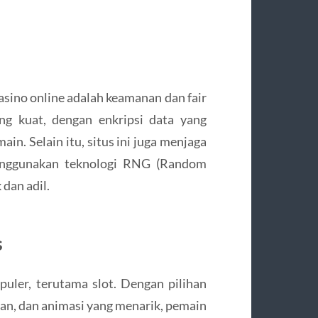
casino online adalah keamanan dan fair
ng kuat, dengan enkripsi data yang
in. Selain itu, situs ini juga menjaga
enggunakan teknologi RNG (Random
dan adil.
s
ler, terutama slot. Dengan pilihan
an, dan animasi yang menarik, pemain