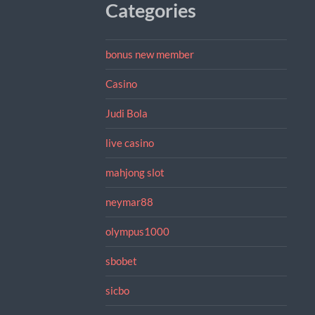
Categories
bonus new member
Casino
Judi Bola
live casino
mahjong slot
neymar88
olympus1000
sbobet
sicbo