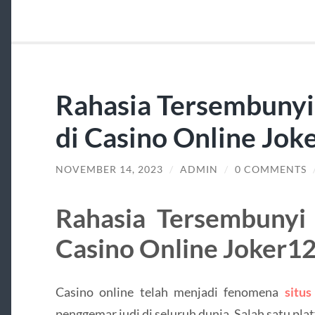
Rahasia Tersembunyi
di Casino Online Jok
NOVEMBER 14, 2023
/
ADMIN
/
0 COMMENTS
Rahasia Tersembunyi 
Casino Online Joker1
Casino online telah menjadi fenomena
situs
penggemar judi di seluruh dunia. Salah satu pl