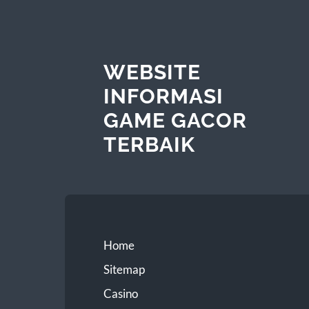
WEBSITE
INFORMASI
GAME GACOR
TERBAIK
Home
Sitemap
Casino