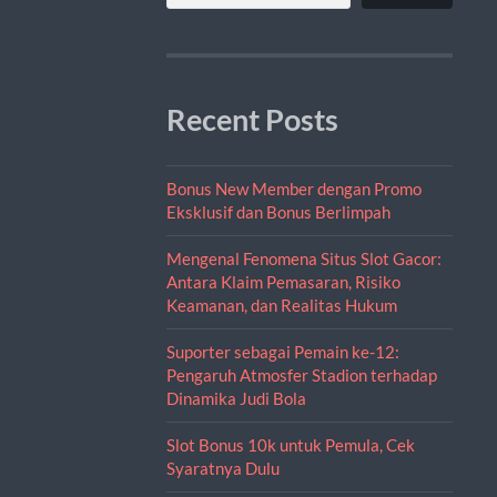
Recent Posts
Bonus New Member dengan Promo
Eksklusif dan Bonus Berlimpah
Mengenal Fenomena Situs Slot Gacor:
Antara Klaim Pemasaran, Risiko
Keamanan, dan Realitas Hukum
Suporter sebagai Pemain ke-12:
Pengaruh Atmosfer Stadion terhadap
Dinamika Judi Bola
Slot Bonus 10k untuk Pemula, Cek
Syaratnya Dulu