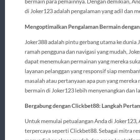
bermain para pemainnya. Dengan demikian, And
di Joker123 adalah pengalaman yang adil dan m
Mengoptimalkan Pengalaman Bermain dengan
Joker388 adalah pintu gerbang utama ke dunia
ramah pengguna dan navigasi yang mudah, Jok
dapat menemukan permainan yang mereka sukai 
layanan pelanggan yang responsif siap memba
masalah atau pertanyaan apa pun yang mereka 
bermain di Joker123 lebih menyenangkan dan la
Bergabung dengan Clickbet88: Langkah Pert
Untuk memulai petualangan Anda di Joker123, 
terpercaya seperti Clickbet88. Sebagai mitra r