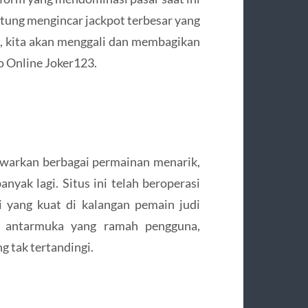
tung mengincar jackpot terbesar yang
ini, kita akan menggali dan membagikan
o Online Joker123.
awarkan berbagai permainan menarik,
anyak lagi. Situs ini telah beroperasi
 yang kuat di kalangan pemain judi
n antarmuka yang ramah pengguna,
 tak tertandingi.