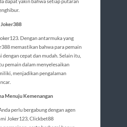
a dapat yakin bahwa setiap putaran
enghibur.
 Joker388
 Joker123. Dengan antarmuka yang
er388 memastikan bahwa para pemain
dengan cepat dan mudah. Selain itu,
ntu pemain dalam menyelesaikan
miliki, menjadikan pengalaman
ncar.
ama Menuju Kemenangan
Anda perlu bergabung dengan agen
esmi Joker123, Clickbet88