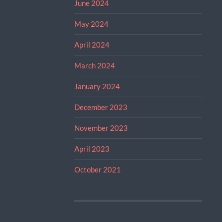
June 2024
May 2024
April 2024
March 2024
January 2024
December 2023
November 2023
April 2023
October 2021