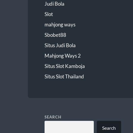
Judi Bola
Slot
mahjong ways
Sbobet88
Situs Judi Bola
Mahjong Ways 2
Situs Slot Kamboja
Situs Slot Thailand
SEARCH
Search