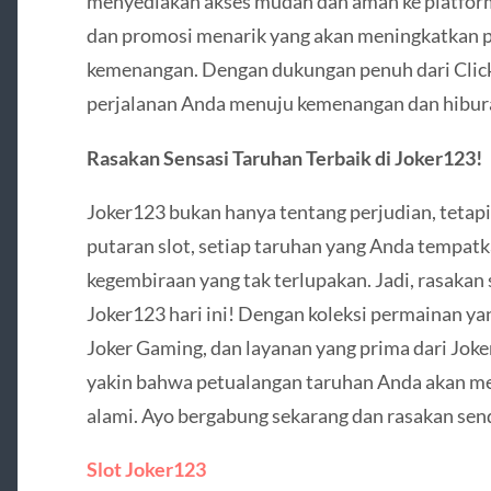
menyediakan akses mudah dan aman ke platform
dan promosi menarik yang akan meningkatkan 
kemenangan. Dengan dukungan penuh dari Clic
perjalanan Anda menuju kemenangan dan hiburan
Rasakan Sensasi Taruhan Terbaik di Joker123!
Joker123 bukan hanya tentang perjudian, tetapi
putaran slot, setiap taruhan yang Anda tempa
kegembiraan yang tak terlupakan. Jadi, rasakan 
Joker123 hari ini! Dengan koleksi permainan yang
Joker Gaming, dan layanan yang prima dari Jok
yakin bahwa petualangan taruhan Anda akan me
alami. Ayo bergabung sekarang dan rasakan send
Slot Joker123