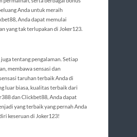
 permainan, serta berbagai bonus
peluang Anda untuk meraih
kbet88, Anda dapat memulai
 yang tak terlupakan di Joker123.
 juga tentang pengalaman. Setiap
tkan, membawa sensasi dan
sensasi taruhan terbaik Anda di
 luar biasa, kualitas terbaik dari
er388 dan Clickbet88, Anda dapat
njadi yang terbaik yang pernah Anda
iri keseruan di Joker123!