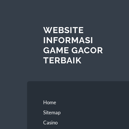
WEBSITE
INFORMASI
GAME GACOR
TERBAIK
Home
Sitemap
Casino