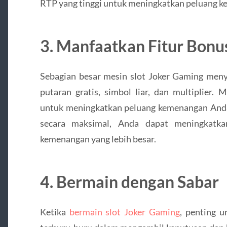
RTP yang tinggi untuk meningkatkan peluang 
3. Manfaatkan Fitur Bonu
Sebagian besar mesin slot Joker Gaming menye
putaran gratis, simbol liar, dan multiplier. 
untuk meningkatkan peluang kemenangan And
secara maksimal, Anda dapat meningkatka
kemenangan yang lebih besar.
4. Bermain dengan Sabar
Ketika
bermain slot Joker Gaming
, penting u