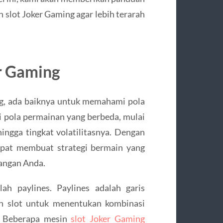
slot Joker Gaming agar lebih terarah
r Gaming
g, ada baiknya untuk memahami pola
i pola permainan yang berbeda, mulai
hingga tingkat volatilitasnya. Dengan
pat membuat strategi bermain yang
angan Anda.
ah paylines. Paylines adalah garis
n slot untuk menentukan kombinasi
. Beberapa mesin
slot Joker Gaming