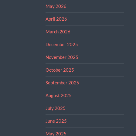
May 2026
April 2026
March 2026
December 2025
November 2025
October 2025
September 2025
August 2025
July 2025
June 2025
May 2025