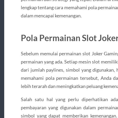
lengkap tentang cara memahami pola permainan 
dalam mencapai kemenangan.
Pola Permainan Slot Joke
Sebelum memulai permainan slot Joker Gamin
permainan yang ada. Setiap mesin slot memilik
dari jumlah paylines, simbol yang digunakan, 
memahami pola permainan tersebut, Anda da
lebih terarah dan meningkatkan peluang kemen
Salah satu hal yang perlu diperhatikan adal
pembayaran yang digunakan dalam permaina
simbol yang dapat memberikan kemenangan