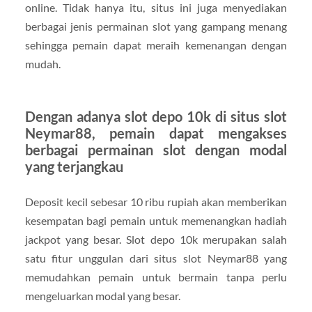
online. Tidak hanya itu, situs ini juga menyediakan
berbagai jenis permainan slot yang gampang menang
sehingga pemain dapat meraih kemenangan dengan
mudah.
Dengan adanya slot depo 10k di situs slot
Neymar88, pemain dapat mengakses
berbagai permainan slot dengan modal
yang terjangkau
Deposit kecil sebesar 10 ribu rupiah akan memberikan
kesempatan bagi pemain untuk memenangkan hadiah
jackpot yang besar. Slot depo 10k merupakan salah
satu fitur unggulan dari situs slot Neymar88 yang
memudahkan pemain untuk bermain tanpa perlu
mengeluarkan modal yang besar.