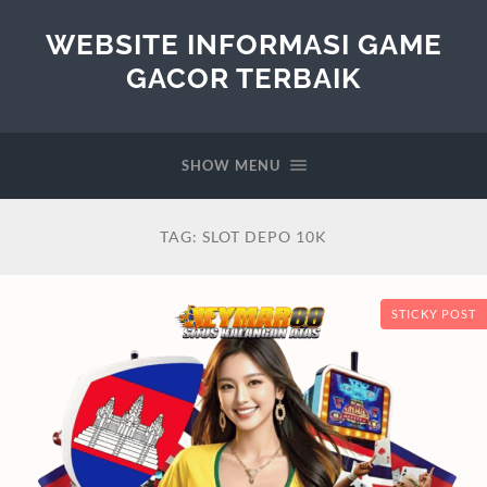
WEBSITE INFORMASI GAME
GACOR TERBAIK
SHOW MENU
TAG:
SLOT DEPO 10K
STICKY POST