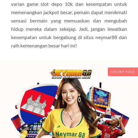
varian game slot depo 10k dan kesempatan untuk
memenangkan jackpot besar, pemain dapat menikmati
sensasi bermain yang memuaskan dan mengubah
hidup mereka dalam sekejap. Jadi, jangan lewatkan
kesempatan untuk bergabung di situs neymar88 dan
raih kemenangan besar hari ini!
STICKY POST