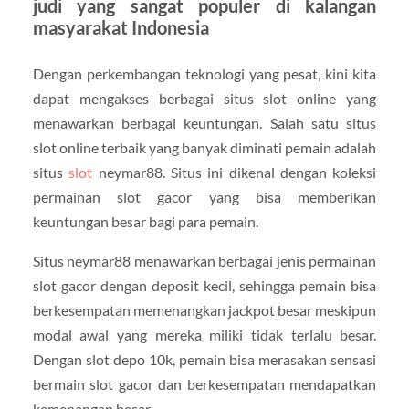
judi yang sangat populer di kalangan
masyarakat Indonesia
Dengan perkembangan teknologi yang pesat, kini kita
dapat mengakses berbagai situs slot online yang
menawarkan berbagai keuntungan. Salah satu situs
slot online terbaik yang banyak diminati pemain adalah
situs
slot
neymar88. Situs ini dikenal dengan koleksi
permainan slot gacor yang bisa memberikan
keuntungan besar bagi para pemain.
Situs neymar88 menawarkan berbagai jenis permainan
slot gacor dengan deposit kecil, sehingga pemain bisa
berkesempatan memenangkan jackpot besar meskipun
modal awal yang mereka miliki tidak terlalu besar.
Dengan slot depo 10k, pemain bisa merasakan sensasi
bermain slot gacor dan berkesempatan mendapatkan
kemenangan besar.