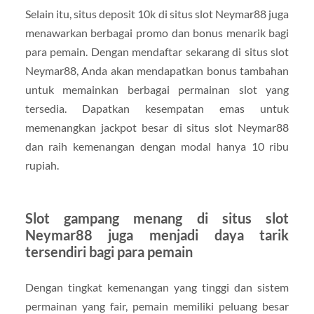
Selain itu, situs deposit 10k di situs slot Neymar88 juga
menawarkan berbagai promo dan bonus menarik bagi
para pemain. Dengan mendaftar sekarang di situs slot
Neymar88, Anda akan mendapatkan bonus tambahan
untuk memainkan berbagai permainan slot yang
tersedia. Dapatkan kesempatan emas untuk
memenangkan jackpot besar di situs slot Neymar88
dan raih kemenangan dengan modal hanya 10 ribu
rupiah.
Slot gampang menang di situs slot
Neymar88 juga menjadi daya tarik
tersendiri bagi para pemain
Dengan tingkat kemenangan yang tinggi dan sistem
permainan yang fair, pemain memiliki peluang besar