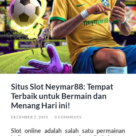
Situs Slot Neymar88: Tempat
Terbaik untuk Bermain dan
Menang Hari ini!
DECEMBER 2, 2025
/
0 COMMENTS
Slot online adalah salah satu permainan