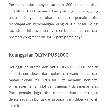
Permainan slot dengan taruhan 200 perak di situs
OLYMPUS1000 menawarkan peluang menang yang
besar. Dengan taruhan rendah, pemain bisa
mendapatkan kemenangan yang cukup besar. Selain
itu, situs ini juga sering memberikan bonus dan
promosi yang menarik untuk para pemainnya.
Keunggulan OLYMPUS1000
Keunggulan utama dari situs OLYMPUS1000 adalah
kemudahan akses dan pelayanan yang cepat dan
ramah. Selain itu, situs ini juga memiliki berbagai
pilihan permainan slot yang menarik dan menantang.
Para pemain juga bisa mendapatkan keuntungan
dengan adanya bonus dan promosi yang diberikan oleh
situs ini.