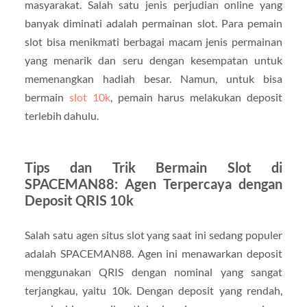
masyarakat. Salah satu jenis perjudian online yang
banyak diminati adalah permainan slot. Para pemain
slot bisa menikmati berbagai macam jenis permainan
yang menarik dan seru dengan kesempatan untuk
memenangkan hadiah besar. Namun, untuk bisa
bermain
slot 10k
, pemain harus melakukan deposit
terlebih dahulu.
Tips dan Trik Bermain Slot di
SPACEMAN88: Agen Terpercaya dengan
Deposit QRIS 10k
Salah satu agen situs slot yang saat ini sedang populer
adalah SPACEMAN88. Agen ini menawarkan deposit
menggunakan QRIS dengan nominal yang sangat
terjangkau, yaitu 10k. Dengan deposit yang rendah,