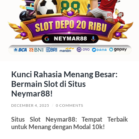
Kunci Rahasia Menang Besar:
Bermain Slot di Situs
Neymar88!
DECEMBER 4, 2025
/
0 COMMENTS
Situs Slot Neymar88: Tempat Terbaik
untuk Menang dengan Modal 10k!