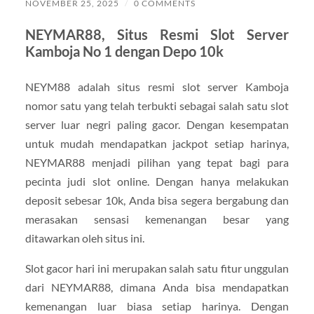
NOVEMBER 25, 2025
/
0 COMMENTS
NEYMAR88, Situs Resmi Slot Server
Kamboja No 1 dengan Depo 10k
NEYM88 adalah situs resmi slot server Kamboja
nomor satu yang telah terbukti sebagai salah satu slot
server luar negri paling gacor. Dengan kesempatan
untuk mudah mendapatkan jackpot setiap harinya,
NEYMAR88 menjadi pilihan yang tepat bagi para
pecinta judi slot online. Dengan hanya melakukan
deposit sebesar 10k, Anda bisa segera bergabung dan
merasakan sensasi kemenangan besar yang
ditawarkan oleh situs ini.
Slot gacor hari ini merupakan salah satu fitur unggulan
dari NEYMAR88, dimana Anda bisa mendapatkan
kemenangan luar biasa setiap harinya. Dengan