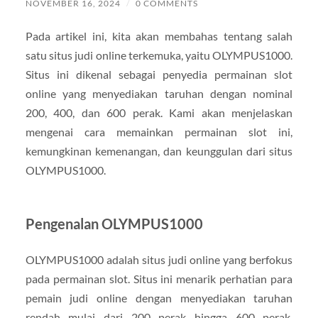
NOVEMBER 16, 2024
/
0 COMMENTS
Pada artikel ini, kita akan membahas tentang salah
satu situs judi online terkemuka, yaitu OLYMPUS1000.
Situs ini dikenal sebagai penyedia permainan slot
online yang menyediakan taruhan dengan nominal
200, 400, dan 600 perak. Kami akan menjelaskan
mengenai cara memainkan permainan slot ini,
kemungkinan kemenangan, dan keunggulan dari situs
OLYMPUS1000.
Pengenalan OLYMPUS1000
OLYMPUS1000 adalah situs judi online yang berfokus
pada permainan slot. Situs ini menarik perhatian para
pemain judi online dengan menyediakan taruhan
rendah mulai dari 200 perak hingga 600 perak.