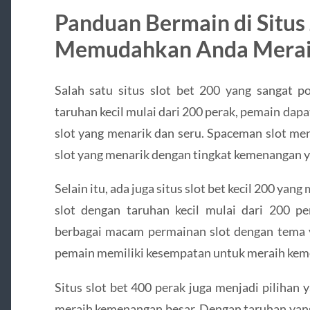
Panduan Bermain di Situs 
Memudahkan Anda Mera
Salah satu situs slot bet 200 yang sangat 
taruhan kecil mulai dari 200 perak, pemain dap
slot yang menarik dan seru. Spaceman slot me
slot yang menarik dengan tingkat kemenangan y
Selain itu, ada juga situs slot bet kecil 200 ya
slot dengan taruhan kecil mulai dari 200 pe
berbagai macam permainan slot dengan tema y
pemain memiliki kesempatan untuk meraih kem
Situs slot bet 400 perak juga menjadi pilihan 
meraih kemenangan besar. Dengan taruhan yang 