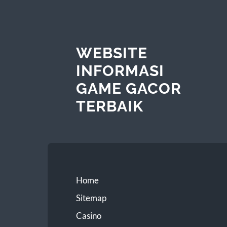
WEBSITE
INFORMASI
GAME GACOR
TERBAIK
Home
Sitemap
Casino