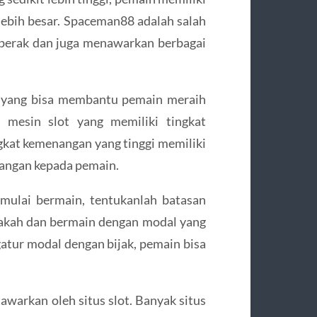
bih besar. Spaceman88 adalah salah
 perak dan juga menawarkan berbagai
s yang bisa membantu pemain meraih
h mesin slot yang memiliki tingkat
gkat kemenangan yang tinggi memiliki
angan kepada pemain.
mulai bermain, tentukanlah batasan
rakah dan bermain dengan modal yang
atur modal dengan bijak, pemain bisa
awarkan oleh situs slot. Banyak situs