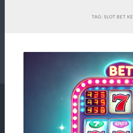
TAG:
SLOT BET KE