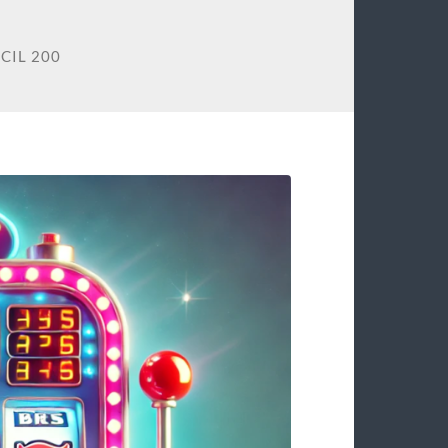
CIL 200