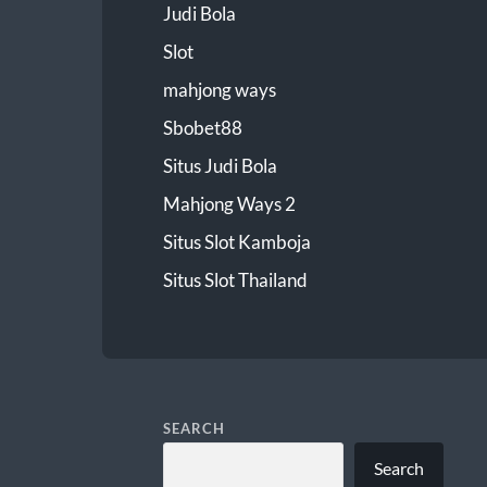
Judi Bola
Slot
mahjong ways
Sbobet88
Situs Judi Bola
Mahjong Ways 2
Situs Slot Kamboja
Situs Slot Thailand
SEARCH
Search