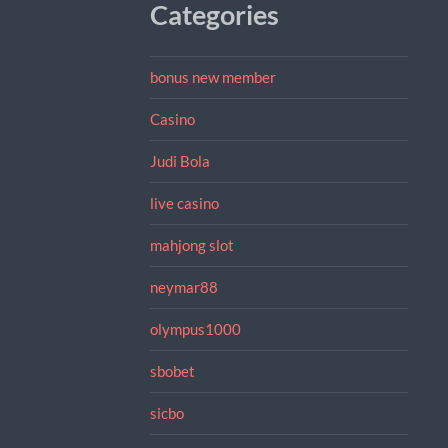
Categories
bonus new member
Casino
Judi Bola
live casino
mahjong slot
neymar88
olympus1000
sbobet
sicbo