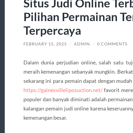
Situs Judi Online Te
Pilihan Permainan T
Terpercaya
FEBRUARY 15, 2025
/
ADMIN
/
0 COMMENTS
Dalam dunia perjudian online, salah satu tu
meraih kemenangan sebanyak mungkin. Berkat 
sekarang ini para pemain dapat dengan mudah 
https://gainesvilleliposuction.net/
favorit mere
populer dan banyak diminati adalah permainan s
kalangan pemain judi online karena keseruann
kemenangan besar.