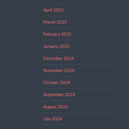
April 2025
March 2025
February 2025
January 2025
December 2024
November 2024
October 2024
September 2024
August 2024
July 2024