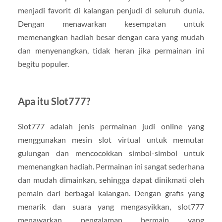
menjadi favorit di kalangan penjudi di seluruh dunia.
Dengan menawarkan kesempatan untuk
memenangkan hadiah besar dengan cara yang mudah
dan menyenangkan, tidak heran jika permainan ini
begitu populer.
Apa itu Slot777?
Slot777 adalah jenis permainan judi online yang
menggunakan mesin slot virtual untuk memutar
gulungan dan mencocokkan simbol-simbol untuk
memenangkan hadiah. Permainan ini sangat sederhana
dan mudah dimainkan, sehingga dapat dinikmati oleh
pemain dari berbagai kalangan. Dengan grafis yang
menarik dan suara yang mengasyikkan, slot777
menawarkan pengalaman bermain yang